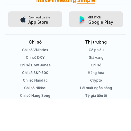
make investing
Simple
Download on the
GET IT ON
App Store
Google Play
Chỉ số
Thị trường
Chỉ số VNIndex
Cổ phiếu
Chỉ số DXY
Giá vàng
Chỉ số Dow Jones
Chỉ số
Chỉ số S&P 500
Hàng hóa
Chỉ số Nasdaq
Crypto
Chỉ số Nikkei
Lãi suất ngân hàng
Chỉ số Hang Seng
Tỷ giá tiền tệ
Công cụ tính lãi suất tiết kiệm
Sản phẩm
Simplize Learning
Danh sách cổ phiếu
Hướng dẫn sử dụng
Quản lý danh mục
Kiến thức đầu tư