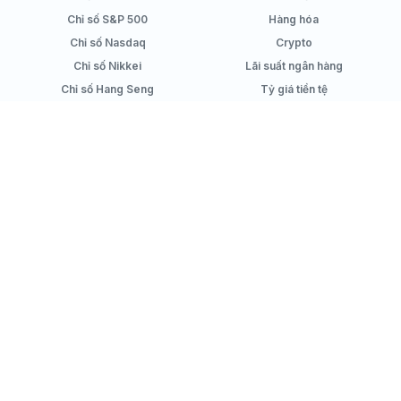
Chỉ số S&P 500
Hàng hóa
Chỉ số Nasdaq
Crypto
Chỉ số Nikkei
Lãi suất ngân hàng
Chỉ số Hang Seng
Tỷ giá tiền tệ
Công cụ tính lãi suất tiết kiệm
Sản phẩm
Simplize Learning
Danh sách cổ phiếu
Hướng dẫn sử dụng
Quản lý danh mục
Kiến thức đầu tư
Top cổ phiếu tốt
Video kiến thức
Chính sách
Mạng xã hội
Chính sách bảo mật
Facebook
Chính sách nội dung
Youtube
Chính sách Cookies
Review của người dùng
Công ty
Hỗ trợ
Chính sách giá
Email
Điều khoản sử dụng
Live chat
Về chúng tôi
Liên hệ