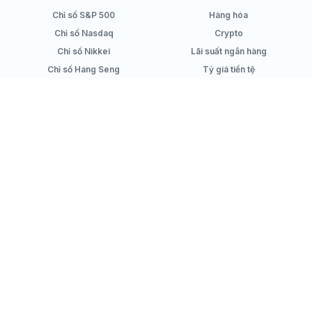
Chỉ số S&P 500
Hàng hóa
Chỉ số Nasdaq
Crypto
Chỉ số Nikkei
Lãi suất ngân hàng
Chỉ số Hang Seng
Tỷ giá tiền tệ
Công cụ tính lãi suất tiết kiệm
Sản phẩm
Simplize Learning
Danh sách cổ phiếu
Hướng dẫn sử dụng
Quản lý danh mục
Kiến thức đầu tư
Top cổ phiếu tốt
Video kiến thức
Chính sách
Mạng xã hội
Chính sách bảo mật
Facebook
Chính sách nội dung
Youtube
Chính sách Cookies
Review của người dùng
Công ty
Hỗ trợ
Chính sách giá
Email
Điều khoản sử dụng
Live chat
Về chúng tôi
Liên hệ