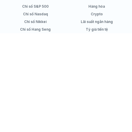
Chỉ số S&P 500
Hàng hóa
Chỉ số Nasdaq
Crypto
Chỉ số Nikkei
Lãi suất ngân hàng
Chỉ số Hang Seng
Tỷ giá tiền tệ
Công cụ tính lãi suất tiết kiệm
Sản phẩm
Simplize Learning
Danh sách cổ phiếu
Hướng dẫn sử dụng
Quản lý danh mục
Kiến thức đầu tư
Top cổ phiếu tốt
Video kiến thức
Chính sách
Mạng xã hội
Chính sách bảo mật
Facebook
Chính sách nội dung
Youtube
Chính sách Cookies
Review của người dùng
Công ty
Hỗ trợ
Chính sách giá
Email
Điều khoản sử dụng
Live chat
Về chúng tôi
Liên hệ