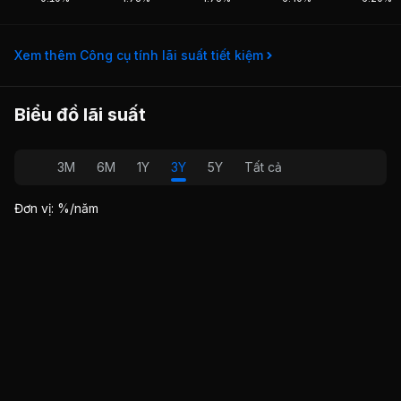
Xem thêm Công cụ tính lãi suất tiết kiệm
Biểu đồ lãi suất
3M
6M
1Y
3Y
5Y
Tất cả
Đơn vị: %/năm