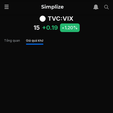
TVC:VIX
15
+0.19
1.20%
Tổng quan
Giá quá khứ