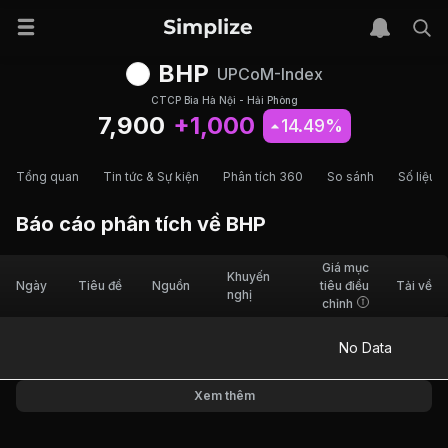
BHP
UPCoM-Index
CTCP Bia Hà Nội - Hải Phòng
7,900
+1,000
14.49%
Tổng quan
Tin tức & Sự kiện
Phân tích 360
So sánh
Số liệu t
Báo cáo phân tích về
BHP
Giá mục
Khuyến
Ngày
Tiêu đề
Nguồn
tiêu điều
Tải về
nghị
chỉnh
No Data
Xem thêm