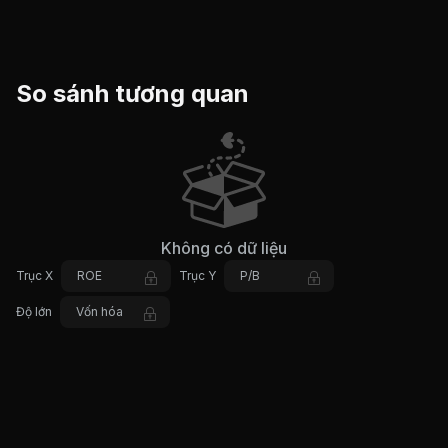
So sánh tương quan
Không có dữ liệu
Trục X
ROE
Trục Y
P/B
Độ lớn
Vốn hóa