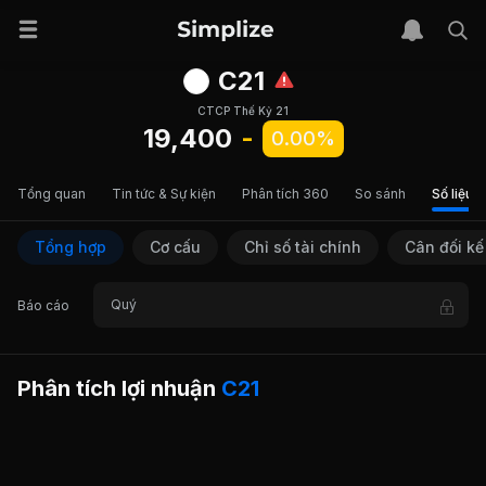
C21
CTCP Thế Kỷ 21
19,400
-
0.00%
Tổng quan
Tin tức & Sự kiện
Phân tích 360
So sánh
Số liệu t
Tổng hợp
Cơ cấu
Chỉ số tài chính
Cân đối kế
Quý
Báo cáo
Phân tích lợi nhuận
C21