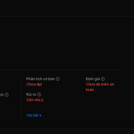
Phân tích cơ bản
Định giá
Chưa đạt
Chưa đủ biên an
toàn
Rủi ro
ách
Cần chú ý
Chi tiết