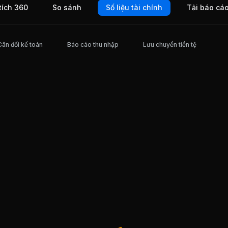
tích 360
So sánh
Số liệu tài chính
Tải báo cá
Cân đối kế toán
Báo cáo thu nhập
Lưu chuyển tiền tệ