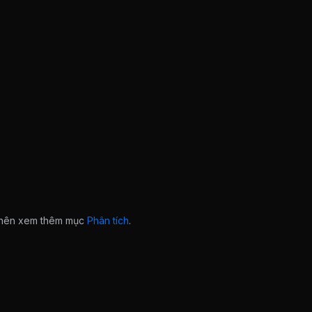
n nên xem thêm mục
Phân tích
.