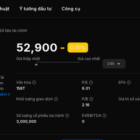
thuật
Ý tưởng đầu tư
Công cụ
Số liệu tài chính
52,900
-
0.00%
Giá thấp nhất
Giá cao nhất
24h
là
Vốn hóa
P/E
EPS
ăm
158T
6.01
nh
heo
hêm
Khối lượng giao dịch
P/B
Giá trị sổ s
ành
2.16
ốc nhỏ
òng
Số lượng cổ phiếu lưu hành
EV/EBITDA
 hệ
3,000,000
0
 giao