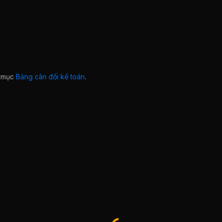
ở mục
Bảng cân đối kế toán
.