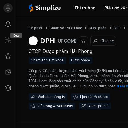
Thị trường
Biểu đồ kỹ 
Cổ phiếu
Chăm sóc sức khỏe
Dược phẩm
DPH
Beta
DPH
(UPCOM)
Chia sẻ
CTCP Dược phẩm Hải Phòng
Chăm sóc sức khỏe
Dược phẩm
Công ty Cổ phần Dược phẩm Hải Phòng (DPH) có tiền thân 
Quốc doanh Dược phẩm Hải Phòng, được thành lập vào n
1961. Hoạt động sản xuất chính của Công ty là sản xuất, ki
doanh dược phẩm, dược liệu. DPH chính thức hoạt động t
Xem t
mô hình công ty cổ phần từ năm 2006. Công ty đang vận h
Nhà máy đạt chuẩn GMP-WHO, bao gồm 3 dây chuyền thu
Website công ty
Lịch sử trả cổ tức
mắt, mũi thuốc viên và viên nang mềm đạt chuẩn GMP, ph
Có trong 4 watchlists
Xem ghi chú
kiểm nghiệm đạt tiêu chuẩn GLP và hệ thống kho gần cùng
thống nhà kho gần 1.000m2 đạt tiêu chuẩn GSP. DPH được
dịch trên thị trường UPCOM từ tháng 01/2017.