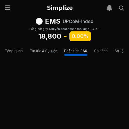
EMS
UPCoM-Index
Tổng công ty Chuyển phát nhanh Bưu điện- CTCP
18,800
-
0.00%
Tổng quan
Tin tức & Sự kiện
Phân tích 360
So sánh
Số liệu t