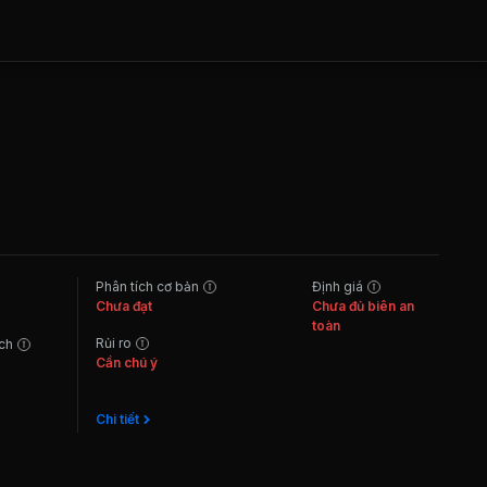
Phân tích cơ bản
Định giá
Chưa đạt
Chưa đủ biên an
toàn
Rủi ro
ách
Cần chú ý
Chi tiết