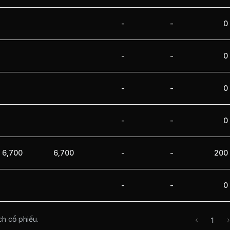
-
-
0
-
-
0
-
-
0
-
-
0
6,700
6,700
-
-
200
-
-
0
ch cổ phiếu.
1