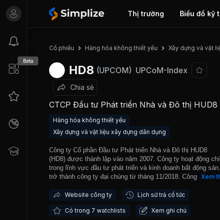
Thị trường
Biểu đồ kỹ 
Cổ phiếu
Hàng hóa không thiết yếu
Xây dựng và vật l
Beta
HD8
(UPCOM)
UPCoM-Index
Chia sẻ
CTCP Đầu tư Phát triển Nhà và Đô thị HUD8
Hàng hóa không thiết yếu
Xây dựng và vật liệu xây dựng dân dụng
Công ty Cổ phần Đầu tư Phát triển Nhà và Đô thị HUD8
(HD8) được thành lập vào năm 2007. Công ty hoạt động ch
trong lĩnh vực đầu tư phát triển và kinh doanh bất động sả
trở thành công ty đại chúng từ tháng 11/2018. Công ty đã g
Xem t
dựng và khẳng định được vị thế nhất định trong ngành đầu 
kinh doanh bất động sản với các dự án Khu đô thị mới Vân
Website công ty
Lịch sử trả cổ tức
Khu đô thị mới Tây Nam hồ Linh Đàm, Khu văn phòng nhà 
Có trong 7 watchlists
Xem ghi chú
dịch vụ công cộng Xuân Phương Garden (Hà Nội), Khu nhà