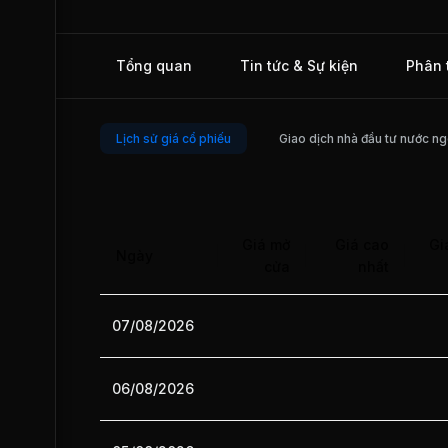
Bình Minh - Thành phố Lào Cai. Ngoài ra, Công ty còn tham
cung cấp dịch vụ tư vấn giám sát và quản lý dự án đầu tư n
Dự án Khu đô thị mới Vân Canh. HD8 được giao dịch trên t
trường UPCOM từ tháng 03/2018.
Tổng quan
Tin tức & Sự kiện
Phân 
Lịch sử giá cổ phiếu
Giao dịch nhà đầu tư nước ng
Giá mở
Giá cao
Gi
Ngày
cửa
nhất
07/08/2026
06/08/2026