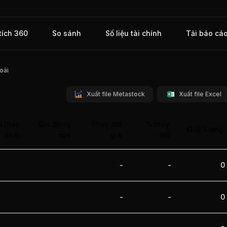
 gia
hư tại
hị
tích 360
So sánh
Số liệu tài chính
Tải báo cá
oài
Xuất file Metastock
Xuất file Excel
á thấp
Giá đóng
Thay đổi
% thay
Khối lượng
nhất
cửa
giá
đổi
-
-
0
-
-
0