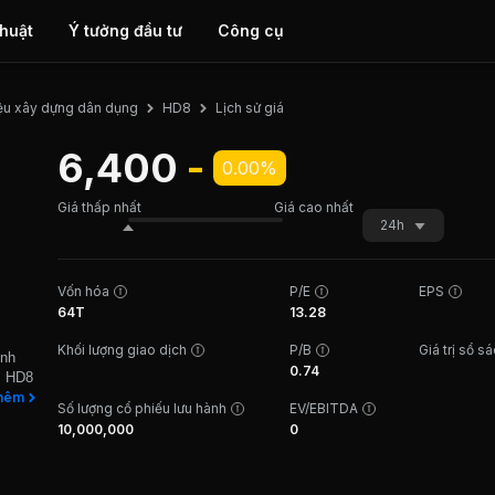
thuật
Ý tưởng đầu tư
Công cụ
Lịch sử giá
iệu xây dựng dân dụng
HD8
6,400
-
0.00%
Giá thấp nhất
Giá cao nhất
24h
Vốn hóa
P/E
EPS
64T
13.28
Khối lượng giao dịch
P/B
Giá trị sổ s
ính
0.74
n. HD8
ây
hêm
Số lượng cổ phiếu lưu hành
EV/EBITDA
tư,
10,000,000
0
 Canh,
ở và
 ở