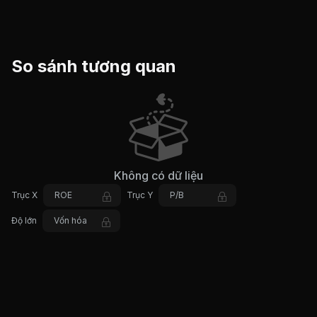
So sánh tương quan
Không có dữ liệu
Trục X
ROE
Trục Y
P/B
Độ lớn
Vốn hóa