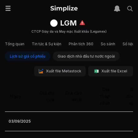
LGM
CTCP Giày da và May mặc Xuất khẩu (Legamex)
Tổng quan
Tin tức & Sự kiện
Phân tích 360
So sánh
Số liệu t
Lịch sử giá cổ phiếu
Giao dịch nhà đầu tư nước ngoài
Xuất file Metastock
Xuất file Excel
Giá
Giá
Giá mở
Giá cao
Ngày
thấp
đóng
cửa
nhất
nhất
cửa
03/09/2025