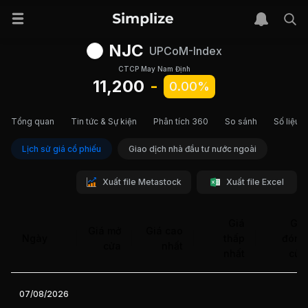
NJC
UPCoM-Index
CTCP May Nam Định
11,200
-
0.00%
Tổng quan
Tin tức & Sự kiện
Phân tích 360
So sánh
Số liệu t
Lịch sử giá cổ phiếu
Giao dịch nhà đầu tư nước ngoài
Xuất file Metastock
Xuất file Excel
Giá
Giá
Giá mở
Giá cao
Ngày
thấp
đóng
cửa
nhất
nhất
cửa
07/08/2026