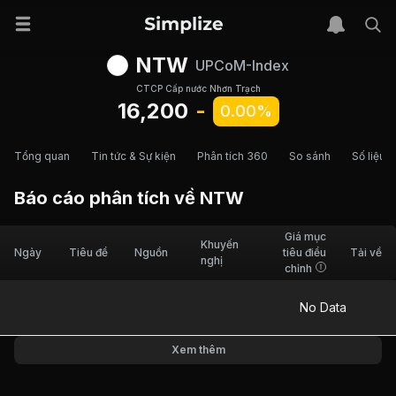
NTW
UPCoM-Index
CTCP Cấp nước Nhơn Trạch
16,200
-
0.00%
Tổng quan
Tin tức & Sự kiện
Phân tích 360
So sánh
Số liệu t
Báo cáo phân tích về
NTW
Giá mục
Khuyến
Ngày
Tiêu đề
Nguồn
tiêu điều
Tải về
nghị
chỉnh
No Data
Xem thêm