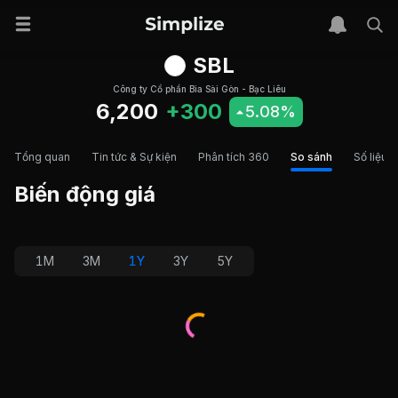
SBL
Công ty Cổ phần Bia Sài Gòn - Bạc Liêu
6,200
+300
5.08%
Tổng quan
Tin tức & Sự kiện
Phân tích 360
So sánh
Số liệu t
Biến động giá
1M
3M
1Y
3Y
5Y