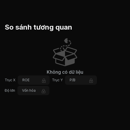
So sánh tương quan
Không có dữ liệu
Trục X
ROE
Trục Y
P/B
Độ lớn
Vốn hóa