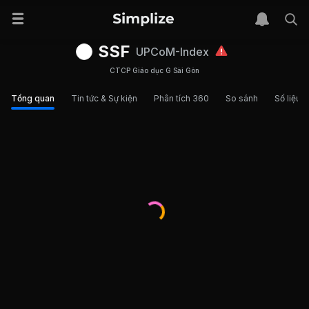
SSF
UPCoM-Index
CTCP Giáo dục G Sài Gòn
Tổng quan
Tin tức & Sự kiện
Phân tích 360
So sánh
Số liệu t