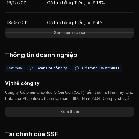
16/12/2011
Cổ tức bằng Tiền, tỷ lệ 18%
Giá trị giao dịch nhà đầu tư nước ngoài 10 phiên gần nhất
13/05/2011
Cổ tức bằng Tiền, tỷ lệ 4%
Xem thêm lịch sử
Thông tin doanh nghiệp
Dệt may
Website công ty
Có trong 1 watchlists
Vị thế công ty
Công ty Cổ phần Giáo dục G Sài Gòn (SSF), tiền thân là Nhà máy Giày
Bata của Pháp được thành lập năm 1950. Năm 2004, Công ty chuyển
sang hoạt động theo mô hình công ty cổ phần. Sản phẩm chính của
công ty là các loại giày vải, giày da nữ, mũ giày thể thao và túi xách
Xem thêm
các loại, Xuất nhập khẩu trực tiếp; Mua bán nguyên vật liệu ngành dệt
may...Sản lượng các loại giày dép của công ty khoảng 3,5 triệu đôi
(chiếm hơn 1% sản lượng của toàn ngành da giày Việt Nam). Công ty
Tài chính của
SSF
có mối quan hệ khách hàng truyền thống, lâu dài trong hơn 20 năm. Vì