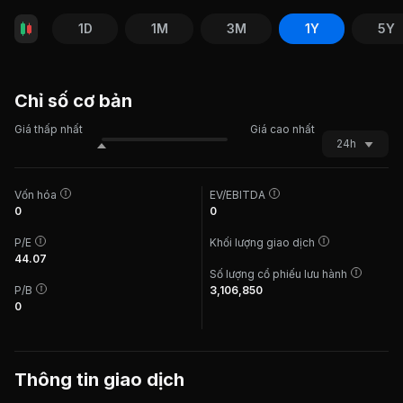
1D
1M
3M
1Y
5Y
Chỉ số cơ bản
Giá thấp nhất
Giá cao nhất
24h
Vốn hóa
EV/EBITDA
0
0
P/E
Khối lượng giao dịch
44.07
Số lượng cổ phiếu lưu hành
P/B
3,106,850
0
Thông tin giao dịch