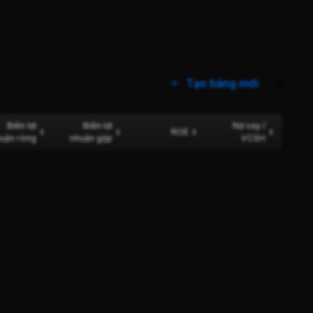
Tạo bảng mới
0
Biên lợi
Biên lợi
Nợ vay /
ROE
uận ròng
nhuận gộp
VCSH