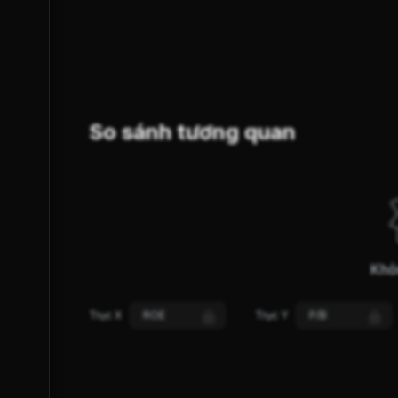
SUY YẾU
GIẢM GIÁ
XU HƯỚNG (S-Trend)
So sánh tương quan
Khô
Trục X
ROE
Trục Y
P/B