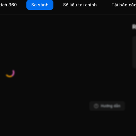
tích 360
So sánh
Số liệu tài chính
Tải báo cá
c
 hoặc
R
Hướng dẫn