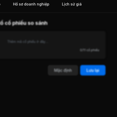
o
Hồ sơ doanh nghiệp
Lịch sử giá
ổ cổ phiếu so sánh
0/11 cổ phiếu
Mặc định
Lưu lại