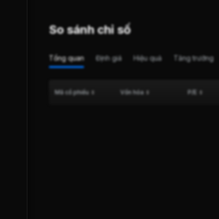
So sánh chỉ số
Tổng quan
Định giá
Hiệu quả
Tăng trưởng
Mã cổ phiếu
Vốn hóa
P/E