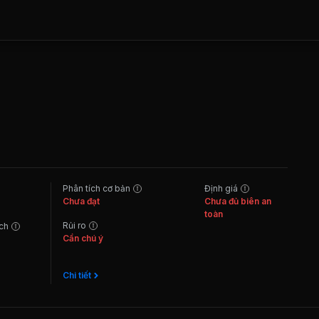
Phân tích cơ bản
Định giá
Chưa đạt
Chưa đủ biên an
toàn
Rủi ro
ách
Cần chú ý
Chi tiết