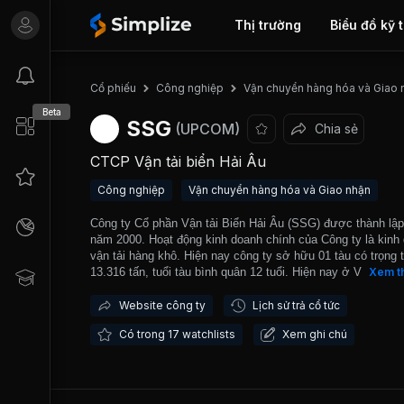
Thị trường
Biểu đồ kỹ 
Cổ phiếu
Công nghiệp
Vận chuyển hàng hóa và Giao 
Beta
SSG
(UPCOM)
Chia sẻ
CTCP Vận tải biển Hải Âu
Công nghiệp
Vận chuyển hàng hóa và Giao nhận
Công ty Cổ phần Vận tải Biển Hải Âu (SSG) được thành lậ
năm 2000. Hoạt động kinh doanh chính của Công ty là kinh
vận tải hàng khô. Hiện nay công ty sở hữu 01 tàu có trọng t
13.316 tấn, tuổi tàu bình quân 12 tuổi. Hiện nay ở Việt Nam
Xem t
hơn 370 doanh nghiệp đăng ký kinh doanh hoạt động trong l
vực dịch vụ hàng hải và khoảng hơn 500 doanh nghiệp cun
Website công ty
Lịch sử trả cổ tức
dịch vụ đại lý vận tải và giao nhận hàng hóa trong đó có kh
Có trong 17 watchlists
Xem ghi chú
20 công ty liên doanh với nước ngoài. Công ty có cổ đông 
lược có tiềm lực tài chính mạnh đó là Tổng Công ty Hàng H
Việt Nam, Tập đoàn Bảo Việt... được hỗ trợ về vốn, chiến 
kinh doanh và khách hàng. Việt Nam là một trong những n
bờ biển dài, có nhiều cảng nước sâu so với các nước tron