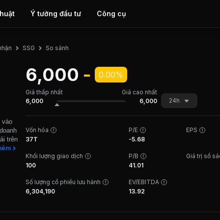
thuật
Ý tưởng đầu tư
Công cụ
So sánh
nhận
SSG
6,000
-
0.00%
Giá thấp nhất
Giá cao nhất
24h
6,000
6,000
p vào
Vốn hóa
P/E
EPS
 doanh
ải trên
37T
-5.68
 có
hêm
Khối lượng giao dịch
P/B
Giá trị sổ s
ĩnh
100
41.01
g cấp
oảng
Số lượng cổ phiếu lưu hành
EV/EBITDA
chiến
6,304,190
13.92
ải
lược
ước có
g khu