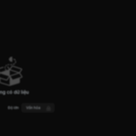
ng có dữ liệu
Độ lớn
Vốn hóa