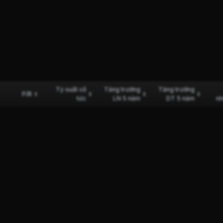
Tỷ suất cổ
Tăng trưởng
Tăng trưởng
P/B
tức
LN 5 năm
DT 5 năm
nh