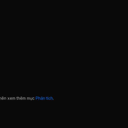
n nên xem thêm mục
Phân tích
.