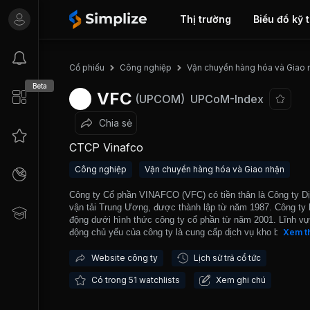
Thị trường
Biểu đồ kỹ 
Cổ phiếu
Công nghiệp
Vận chuyển hàng hóa và Giao 
Beta
VFC
(UPCOM)
UPCoM-Index
Chia sẻ
CTCP Vinafco
Công nghiệp
Vận chuyển hàng hóa và Giao nhận
Công ty Cổ phần VINAFCO (VFC) có tiền thân là Công ty D
vận tải Trung Ương, được thành lập từ năm 1987. Công ty 
động dưới hình thức công ty cổ phần từ năm 2001. Lĩnh vự
động chủ yếu của công ty là cung cấp dịch vụ kho bãi, hậu 
Xem t
vận tải đường bộ và vận tải thủy. Vinafco hiện đang sở hữu
230,000 mét vuông kho bãi nằm tại các vị trí trọng điểm trê
Website công ty
Lịch sử trả cổ tức
nước như tại Thành Trì, Gia Lâm (Hà Nội), Đình Vũ (Hải Ph
Có trong 51 watchlists
Xem ghi chú
Hòa Cầm (Đà Nẵng), Bình Dương,... Trong lĩnh vực vận tải
sở hữu đội xe gồm nhiều chủng loại như ôtô tải với các tải 
từ 0,5 tấn đến những tải trọng lớn 30-40 tấn, xe đầu kéo