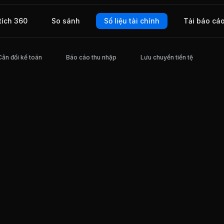
 công
ược
tích 360
So sánh
Số liệu tài chính
Tải báo cá
Cân đối kế toán
Báo cáo thu nhập
Lưu chuyển tiền tệ