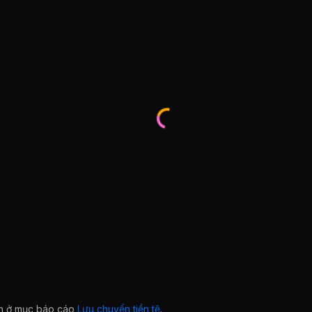
ian ở mục báo cáo
Lưu chuyển tiền tệ
.