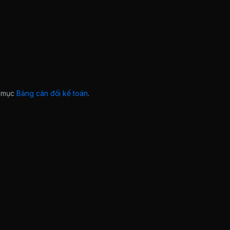
ở mục
Bảng cân đối kế toán
.