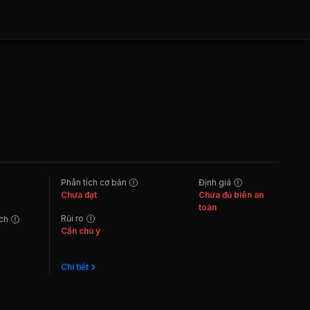
Phân tích cơ bản
Định giá
Chưa đạt
Chưa đủ biên an
toàn
Rủi ro
ách
Cần chú ý
Chi tiết