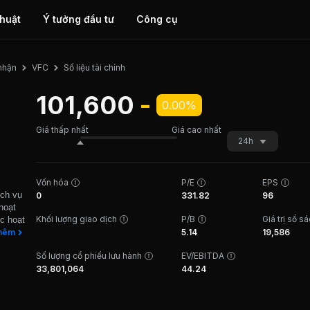
thuật
Ý tưởng đầu tư
Công cụ
Số liệu tài chính
nhận
VFC
101,600
-
0.00%
Giá thấp nhất
Giá cao nhất
24h
Vốn hóa
P/E
EPS
ịch vụ
0
331.82
96
hoạt
Khối lượng giao dịch
P/B
Giá trị sổ s
c hoạt
cần,
hêm
5.14
19,586
Số lượng cổ phiếu lưu hành
EV/EBITDA
n cả
33,801,064
44.24
òng),
, VFC
trọng