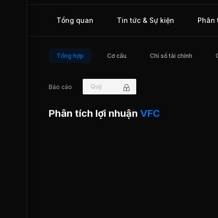
container, xe chuyên dụng, xe bồn chở hóa chất… Hiện tại,
ty chỉ hoạt động kinh doanh trên lãnh thổ Việt Nam. VFC đ
Tổng quan
Tin tức & Sự kiện
Phân 
niêm yết trên thị trường Upcom từ năm 2013.
Tổng hợp
Cơ cấu
Chỉ số tài chính
Quý
Báo cáo
Phân tích lợi nhuận
VFC