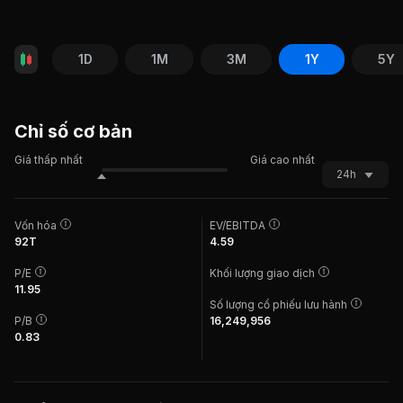
1D
1M
3M
1Y
5Y
Chỉ số cơ bản
Giá thấp nhất
Giá cao nhất
24h
Vốn hóa
EV/EBITDA
92T
4.59
P/E
Khối lượng giao dịch
11.95
Số lượng cổ phiếu lưu hành
P/B
16,249,956
0.83