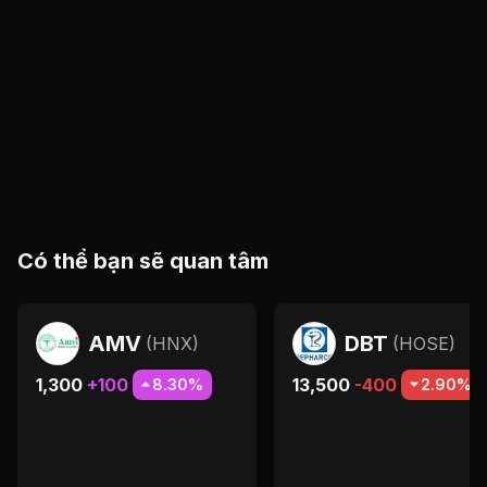
Có thể bạn sẽ quan tâm
AMV
DBT
(
HNX
)
(
HOSE
)
1,300
+100
13,500
-400
8.30%
2.90%