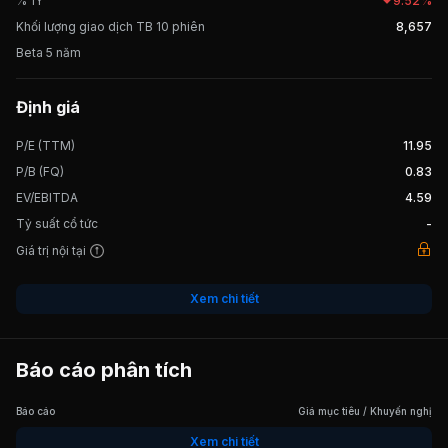
% 1Y
9.52%
Khối lượng giao dịch TB 10 phiên
8,657
Beta 5 năm
Định giá
P/E (TTM)
11.95
P/B (FQ)
0.83
EV/EBITDA
4.59
Tỷ suất cổ tức
-
Giá trị nội tại
Xem chi tiết
Báo cáo phân tích
Báo cáo
Giá mục tiêu / Khuyến nghị
Xem chi tiết