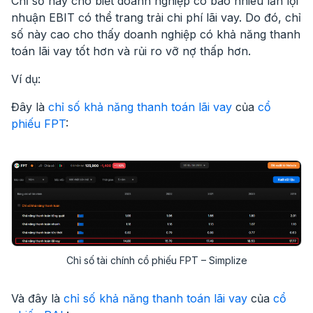
Chỉ số này cho biết doanh nghiệp có bao nhiêu lần lợi
nhuận EBIT có thể trang trải chi phí lãi vay. Do đó, chỉ
số này cao cho thấy doanh nghiệp có khả năng thanh
toán lãi vay tốt hơn và rủi ro vỡ nợ thấp hơn.
Ví dụ:
Đây là
chỉ số khả năng thanh toán lãi vay
của
cổ
phiếu FPT
:
Chỉ số tài chính cổ phiếu FPT – Simplize
Và đây là
chỉ số khả năng thanh toán lãi vay
của
cổ