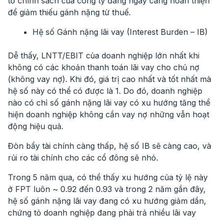
tỏ chính sách của công ty đang ngày càng hoàn thiện
để giảm thiếu gánh nặng từ thuế.
Hệ số Gánh nặng lãi vay (Interest Burden – IB)
Dễ thấy, LNTT/EBIT của doanh nghiệp lớn nhất khi
không có các khoản thanh toán lãi vay cho chủ nợ
(không vay nợ). Khi đó, giá trị cao nhất và tốt nhất mà
hệ số này có thể có được là 1. Do đó, doanh nghiệp
nào có chỉ số gánh nặng lãi vay có xu hướng tăng thể
hiện doanh nghiệp không cần vay nợ những vẫn hoạt
động hiệu quả.
Đòn bẩy tài chính càng thấp, hệ số IB sẽ càng cao, và
rủi ro tài chính cho các cổ đông sẽ nhỏ.
Trong 5 năm qua, có thể thấy xu hướng của tỷ lệ này
ở FPT luôn ~ 0.92 đến 0.93 và trong 2 năm gần đây,
hệ số gánh nặng lãi vay đang có xu hướng giảm dần,
chứng tỏ doanh nghiệp đang phải trả nhiều lãi vay