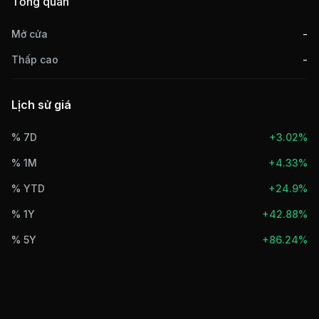
Tổng quan
Mở cửa
-
Thấp cao
-
Lịch sử giá
% 7D
+
3.02%
% 1M
+
4.33%
% YTD
+
24.9%
% 1Y
+
42.88%
% 5Y
+
86.24%