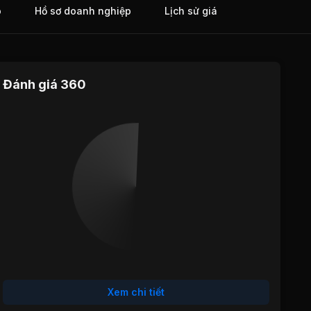
o
Hồ sơ doanh nghiệp
Lịch sử giá
Đánh giá 360
Định giá
Tăng trưởng
Cổ tức
Hiệu quả
Sức khỏe
hoạt động
tài chính
Xem chi tiết