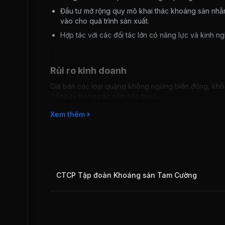
Đầu tư mở rộng quy mô khai thác khoáng sản nhằ
vào cho quá trình sản xuất.
Hợp tác với các đối tác lớn có năng lực và kinh n
Rủi ro kinh doanh
Giá bán các loại quặng không ngừng biến động, khó 
Công ty trong các năm tiếp theo.
Các doanh nghiệp phải tham gia đấu thầu quyền kha
Xem thêm
thăm dò và xin khai thác.
CTCP Tập đoàn Khoáng sản Tam Cường