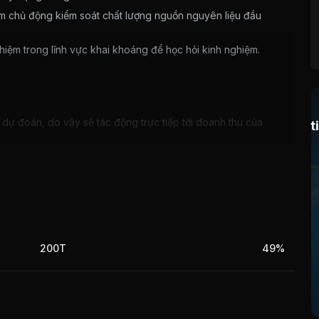
m chủ động kiểm soát chất lượng nguồn nguyên liệu đầu
ghiệm trong lĩnh vực khai khoáng để học hỏi kinh nghiệm.
dự đoán, do vậy sẽ tác động trực tiếp tới doanh thu của
t
i thác mỏ chứ không như trước đây chỉ nộp hồ sơ đăng ký
200T
49%