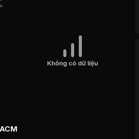
án
Không có dữ liệu
u ACM