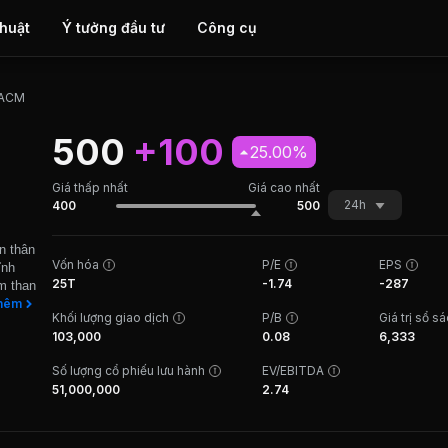
thuật
Ý tưởng đầu tư
Công cụ
ACM
500
+100
25.00%
Giá thấp nhất
Giá cao nhất
24h
400
500
n thân
Vốn hóa
P/E
EPS
ĩnh
25T
-1.74
-287
om than
han
hêm
Khối lượng giao dịch
P/B
Giá trị sổ s
p phép
103,000
0.08
6,333
ạc và
 thị
Số lượng cổ phiếu lưu hành
EV/EBITDA
51,000,000
2.74