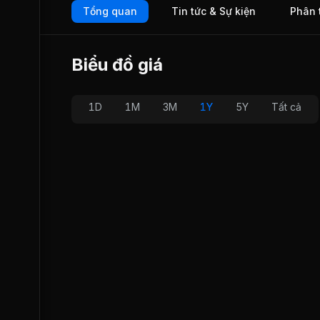
Tổng quan
Tin tức & Sự kiện
Phân 
Biểu đồ giá
1D
1M
3M
1Y
5Y
Tất cả