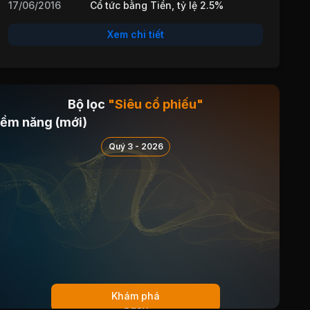
17/06/2016
Cổ tức bằng Tiền, tỷ lệ 2.5%
Xem chi tiết
Bộ lọc
"Siêu cổ phiếu"
iềm năng (mới)
Quý 3 - 2026
Khám phá
ngay