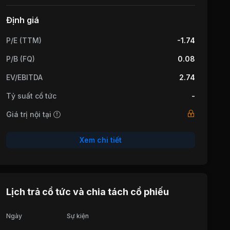
Định giá
P/E (TTM)
-1.74
P/B (FQ)
0.08
EV/EBITDA
2.74
Tỷ suất cổ tức
-
Giá trị nội tại
Xem chi tiết
Lịch trả cổ tức và chia tách cổ phiếu
Ngày
Sự kiện