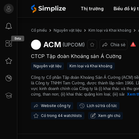
Thị trường
Biểu đồ kỹ 
Cổ phiếu
Nguyên vật liệu
Kim loại và Khai khoáng
Beta
ACM
(UPCOM)
Chia sẻ
CTCP Tập đoàn Khoáng sản Á Cường
Nguyên vật liệu
Kim loại và Khai khoáng
Công ty Cổ phần Tập đoàn Khoáng Sản Á Cường (ACM) tiề
là Công ty TNHH Tam Cường, được thành lập năm 1966. L
vực kinh doanh chính của Công ty là (i) khai thác và thu g
cứng, than non; (ii) khai thác quặng kim loại; (iii) sản xuất t
Xem t
cốc, xi măng, vôi và thạch cao. Hiện nay Công ty được cấ
khai thác 8 mỏ tại tỉnh Bắc Giang trong đó có 7 mỏ đồng, b
Website công ty
Lịch sử trả cổ tức
1 mỏ than. Ngày 19/07/2022, ACM chính thức giao dịch trên
Có trong 44 watchlists
Xem ghi chú
trường UPCOM.