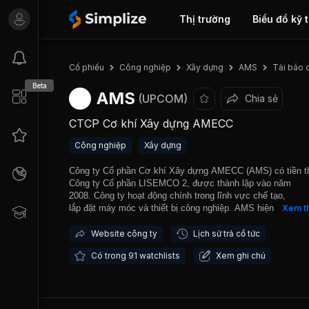
Thị trường
Biểu đồ kỹ 
Tải báo 
Cổ phiếu
Công nghiệp
Xây dựng
AMS
Beta
AMS
(UPCOM)
Chia sẻ
CTCP Cơ khí Xây dựng AMECC
Công nghiệp
Xây dựng
Công ty Cổ phần Cơ khí Xây dựng AMECC (AMS) có tiền th
Công ty Cổ phần LISEMCO 2, được thành lập vào năm
2008. Công ty hoạt động chính trong lĩnh vực chế tạo,
lắp đặt máy móc và thiết bị công nghiệp. AMS hiện có 2 n
Xem t
chế tạo thiết bị và kết cấu thép với tổng diện tích 250.000 
năng lực chế tạo khoảng 30.000 tấn/năm. Công ty đã thực 
Website công ty
Lịch sử trả cổ tức
nhiều dự án với vai trò là Tổng thầu xây dựng và nhà thầu 
Có trong 91 watchlists
Xem ghi chú
như Nhà máy đường Tuyền Quang, Nhà máy hóa chất DAP
Lào Cai, Xi măng Phúc Sơn, Nhiệt điện Nghi Sơn I, Nhà má
măng Hồng Phong (Lạng Sơn)…Các sản phẩm của công ty
xuất khẩu ra các thị trường nước ngoài như Nga, Đưc, Bỉ,
Độ, Singapore. Năm 2017, AMS chính thức được giao dịch t