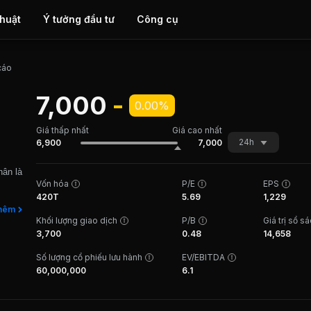
thuật
Ý tưởng đầu tư
Công cụ
cáo
7,000
-
0.00%
Giá thấp nhất
Giá cao nhất
24h
6,900
7,000
ân là
Vốn hóa
P/E
EPS
420T
5.69
1,229
hà máy
hêm
Khối lượng giao dịch
P/B
Giá trị sổ s
m2 và
3,700
0.48
14,658
hiện
phụ
Số lượng cổ phiếu lưu hành
EV/EBITDA
 2
60,000,000
6.1
y xi
 được
 Ấn
ại thị