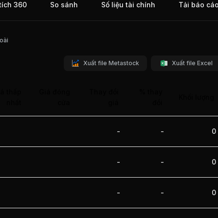
tích 360
So sánh
Số liệu tài chính
Tải báo cá
oài
Xuất file Metastock
Xuất file Excel
á thấp
Giá đóng
Thay đổi
% thay
Khối lượng
nhất
cửa
giá
đổi
-
-
0
-
-
0
-
-
0