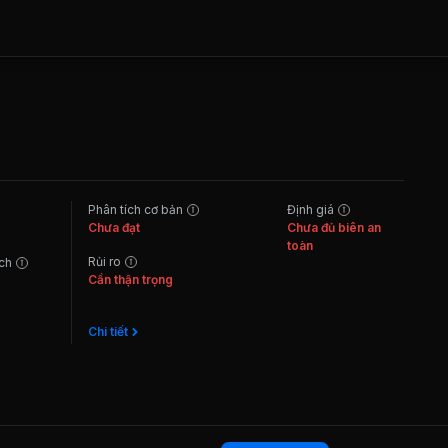
Phân tích cơ bản
Định giá
Chưa đạt
Chưa đủ biên an
toàn
Rủi ro
ách
Cần thận trọng
Chi tiết