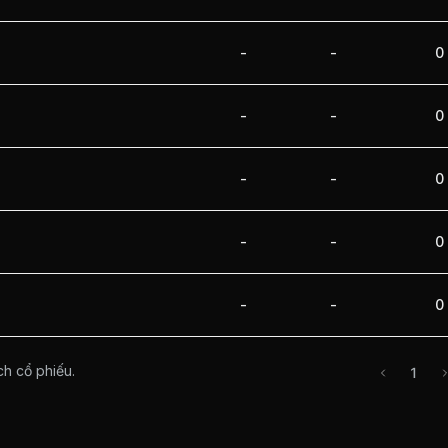
-
-
0
-
-
0
-
-
0
-
-
0
-
-
0
ch cổ phiếu.
1