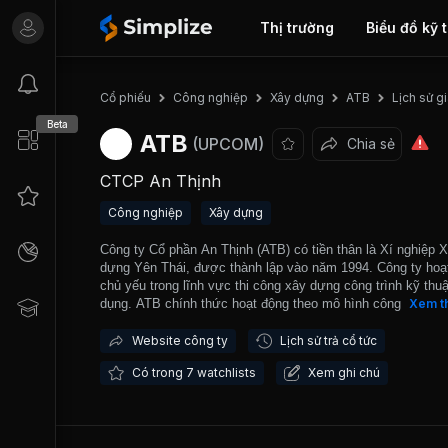
Thị trường
Biểu đồ kỹ 
Lịch sử g
Cổ phiếu
Công nghiệp
Xây dựng
ATB
Beta
ATB
(UPCOM)
Chia sẻ
CTCP An Thịnh
Công nghiệp
Xây dựng
Công ty Cổ phần An Thịnh (ATB) có tiền thân là Xí nghiệp 
dựng Yên Thái, được thành lập vào năm 1994. Công ty hoạ
chủ yếu trong lĩnh vực thi công xây dựng công trình kỹ thu
dụng. ATB chính thức hoạt động theo mô hình công ty cổ p
Xem t
năm 2014. Địa bàn kinh doanh chủ yếu của công ty là tỉnh 
Kạn, Thái Nguyên, Yên Bái và Lạng Sơn. Công ty đã tham 
Website công ty
Lịch sử trả cổ tức
thi công xây lắp các công trình lớn như đường du lịch Nàng
Có trong 7 watchlists
Xem ghi chú
đường nội bộ thị trấn Yên Lạc, Gói thầu số 3 - Xây lắp đườ
Cầu Tranh đến trường THPT, dự án nâng cấp cải tạo đườn
lộ 3N trên địa bàn tỉnh Bắc Kạn, gói thầu số 06 - công trình 
lợi Hồ Lái Bay...