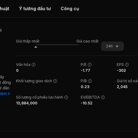
thuật
Ý tưởng đầu tư
Công cụ
iá
Giá thấp nhất
Giá cao nhất
24h
Vốn hóa
P/E
EPS
0
-1.77
-302
Xây
Khối lượng giao dịch
P/B
Giá trị sổ s
t động
0.23
2,045
ật dân
hần từ
hêm
Số lượng cổ phiếu lưu hành
EV/EBITDA
Bắc
13,884,000
-10.52
gia
 Tiên,
ng từ
g quốc
thủy