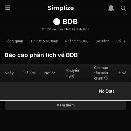
BDB
CTCP Sách và Thiết bị Bình Định
Tổng quan
Tin tức & Sự kiện
Phân tích 360
So sánh
Số liệu t
Báo cáo phân tích về
BDB
Giá mục
Khuyến
Ngày
Tiêu đề
Nguồn
tiêu điều
Tải về
nghị
chỉnh
No Data
Xem thêm