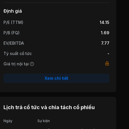
Định giá
P/E (TTM)
14.15
P/B (FQ)
1.69
EV/EBITDA
7.77
Tỷ suất cổ tức
-
Giá trị nội tại
Xem chi tiết
Lịch trả cổ tức và chia tách cổ phiếu
Ngày
Sự kiện