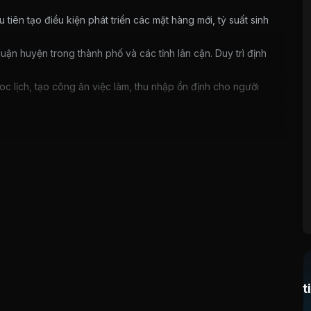
iên tạo điều kiện phát triển các mặt hàng mới, tỷ suất sinh
quận huyện trong thành phố và các tỉnh lân cận. Duy trì định
loc lịch, tạo công ăn việc làm, thu nhập ổn định cho người
ác loại sách, báo...và các ấn phẩm phát hành liên quan đến
kết quả hoạt động và sản xuất kinh doanh của Công ty vì
g cả nước đều có công ty sách và thiết bị trường học phục
 là khá khó khăn.
 vụ ngành giáo dục có đặc thù phải phù hợp với chương
, chính sách giáo dục đều ảnh hưởng đến sự tồn tại của sản
t