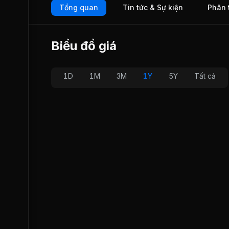
Tổng quan
Tin tức & Sự kiện
Phân 
Biểu đồ giá
1D
1M
3M
1Y
5Y
Tất cả