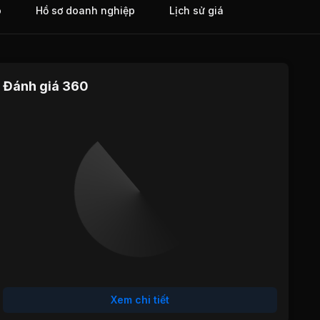
o
Hồ sơ doanh nghiệp
Lịch sử giá
Đánh giá 360
Định giá
Tăng trưởng
Cổ tức
Hiệu quả
Sức khỏe
hoạt động
tài chính
Xem chi tiết