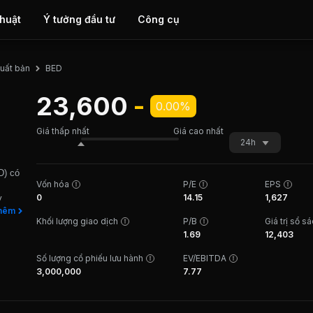
thuật
Ý tưởng đầu tư
Công cụ
BED
uất bản
23,600
-
0.00%
Giá thấp nhất
Giá cao nhất
24h
D) có
Vốn hóa
P/E
EPS
0
14.15
1,627
y
ách
hêm
Khối lượng giao dịch
P/B
Giá trị sổ s
trên
1.69
12,403
công
 giao
Số lượng cổ phiếu lưu hành
EV/EBITDA
3,000,000
7.77