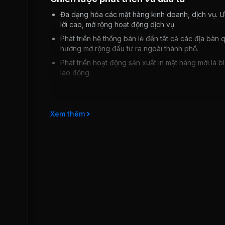
Đa dạng hóa các mặt hàng kinh doanh, dịch vụ. Ưu t
lời cao, mở rộng hoạt động dịch vụ.
Phát triển hệ thống bán lẻ đến tất cả các địa bàn 
hướng mở rộng đầu tư ra ngoài thành phố.
Phát triển hoạt động sản xuất in mặt hàng mới là b
lao động.
Rủi ro kinh doanh
Xem thêm
Rủi ro về bản quyền: Tình trạng sao chép trái phép c
hoạt động giáo dục xảy ra ảnh hưởng không nhỏ đến 
tiềm năng của Công ty bị khai thác trái phép.
Rủi ro cạnh tranh: Hiện nay tất cả 63 tỉnh thành tron
vụ riêng, do vậy sự cạnh tranh và mở rộng thị trường
Rủi ro bởi bản chất của sản phẩm: Do sản phẩm phục
trình giáo dục, nên mọi sự thay đổi của chương trình
phẩm.