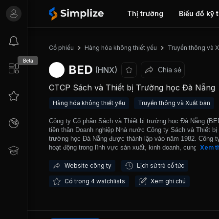
Thị trường
Biểu đồ kỹ 
Cổ phiếu
Hàng hóa không thiết yếu
Truyền thông và X
Beta
BED
(HNX)
Chia sẻ
CTCP Sách và Thiết bị Trường học Đà Nẵng
Hàng hóa không thiết yếu
Truyền thông và Xuất bản
Công ty Cổ phần Sách và Thiết bị trường học Đà Nẵng (BE
tiền thân Doanh nghiệp Nhà nước Công ty Sách và Thiết bị
trường học Đà Nẵng được thành lập vào năm 1982. Công t
hoạt động trong lĩnh vực sản xuất, kinh doanh, cung ứng s
Xem t
vở, thiết bị giảng dạy và học tập cho giáo viên và học sinh 
địa bàn thành phố Đà Nẵng. Công ty chuyển sang mô hình 
Website công ty
Lịch sử trả cổ tức
ty cổ phần từ năm 2004. Ngày 21/10/2009, BED chính thức
Có trong 4 watchlists
Xem ghi chú
dịch trên Sở Giao dịch Chứng khoán Hà Nội (HNX).