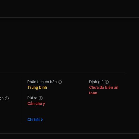
Phân tích cơ bản
Định giá
Trung bình
Chưa đủ biên an
toàn
Rủi ro
ách
Cần chú ý
Chi tiết