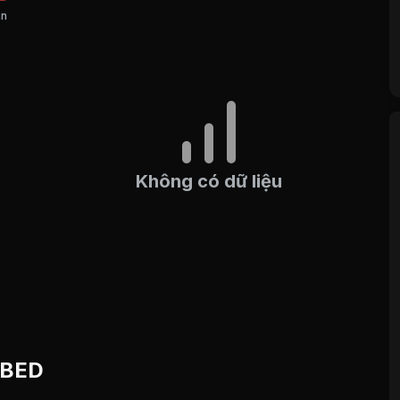
án
Không có dữ liệu
u BED