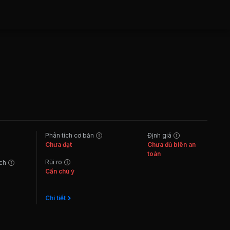
Phân tích cơ bản
Định giá
Chưa đạt
Chưa đủ biên an
toàn
Rủi ro
ách
Cần chú ý
Chi tiết