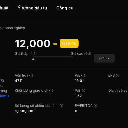
thuật
Ý tưởng đầu tư
Công cụ
ơ doanh nghiệp
12,000
-
0.00%
Giá thấp nhất
Giá cao nhất
24h
Vốn hóa
P/E
EPS
 Xí
47T
19.01
ai,
Khối lượng giao dịch
P/B
Giá trị sổ s
rong
ình
hêm
1.52
hành
Số lượng cổ phiếu lưu hành
EV/EBITDA
n đến
3,986,000
0
 Nội,
ịch