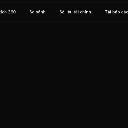
tích 360
So sánh
Số liệu tài chính
Tải báo cá