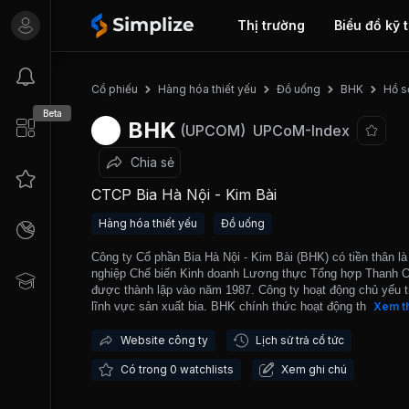
Thị trường
Biểu đồ kỹ 
Hồ s
Cổ phiếu
Hàng hóa thiết yếu
Đồ uống
BHK
Beta
BHK
(UPCOM)
UPCoM-Index
Chia sẻ
CTCP Bia Hà Nội - Kim Bài
Hàng hóa thiết yếu
Đồ uống
Công ty Cổ phần Bia Hà Nội - Kim Bài (BHK) có tiền thân là
nghiệp Chế biến Kinh doanh Lương thực Tổng hợp Thanh O
được thành lập vào năm 1987. Công ty hoạt động chủ yếu t
lĩnh vực sản xuất bia. BHK chính thức hoạt động theo mô h
Xem t
công ty cổ phần từ năm 2004. BHK hiện đang quản lý vận 
02 dây chuyền sản xuất bia chai và bia hơi có công suất lê
Website công ty
Lịch sử trả cổ tức
40 triệu lít/năm với các nhãn hiệu truyền thống là bia hơi Hà
Có trong 0 watchlists
Xem ghi chú
bia chai Hà Nội Hanover và bia chai HKB. HKB được giao d
trên thị trường UPCOM từ đầu tháng 04/2018.