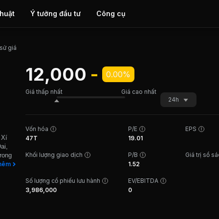
thuật
Ý tưởng đầu tư
Công cụ
 sử giá
12,000
-
0.00%
Giá thấp nhất
Giá cao nhất
24h
Vốn hóa
P/E
EPS
 Xí
47T
19.01
ai,
Khối lượng giao dịch
P/B
Giá trị sổ s
rong
ình
hêm
1.52
hành
Số lượng cổ phiếu lưu hành
EV/EBITDA
n đến
3,986,000
0
 Nội,
ịch