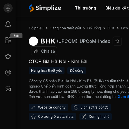
Thị trường
Biểu đồ kỹ 
Lịch
Cổ phiếu
Hàng hóa thiết yếu
Đồ uống
BHK
Beta
BHK
(UPCOM)
UPCoM-Index
Chia sẻ
CTCP Bia Hà Nội - Kim Bài
Hàng hóa thiết yếu
Đồ uống
Công ty Cổ phần Bia Hà Nội - Kim Bài (BHK) có tiền thân là
nghiệp Chế biến Kinh doanh Lương thực Tổng hợp Thanh O
được thành lập vào năm 1987. Công ty hoạt động chủ yếu t
lĩnh vực sản xuất bia. BHK chính thức hoạt động theo mô h
Xem t
công ty cổ phần từ năm 2004. BHK hiện đang quản lý vận 
02 dây chuyền sản xuất bia chai và bia hơi có công suất lê
Website công ty
Lịch sử trả cổ tức
40 triệu lít/năm với các nhãn hiệu truyền thống là bia hơi Hà
Có trong 0 watchlists
Xem ghi chú
bia chai Hà Nội Hanover và bia chai HKB. HKB được giao d
trên thị trường UPCOM từ đầu tháng 04/2018.