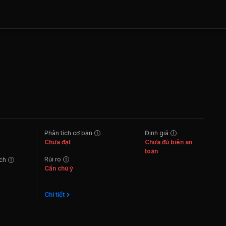
Phân tích cơ bản
Định giá
Chưa đạt
Chưa đủ biên an
toàn
Rủi ro
ách
Cần chú ý
Chi tiết