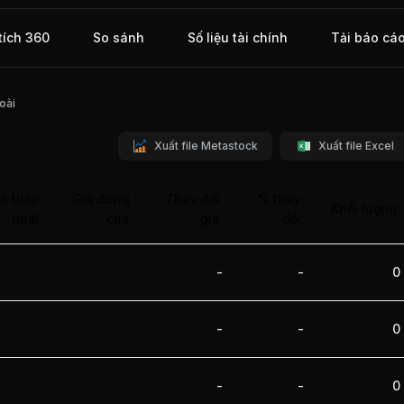
tích 360
So sánh
Số liệu tài chính
Tải báo cá
oài
Xuất file Metastock
Xuất file Excel
á thấp
Giá đóng
Thay đổi
% thay
Khối lượng
nhất
cửa
giá
đổi
-
-
0
-
-
0
-
-
0