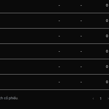
-
-
0
-
-
0
-
-
0
-
-
0
-
-
0
-
-
0
ch cổ phiếu.
1