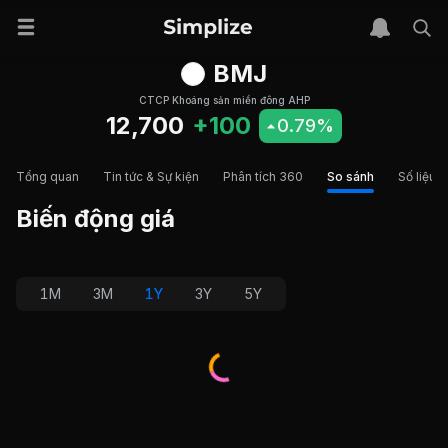
BMJ
CTCP Khoáng sản miền đông AHP
12,700
+100
0.79%
Tổng quan
Tin tức & Sự kiện
Phân tích 360
So sánh
Số liệu t
Biến động giá
1M
3M
1Y
3Y
5Y