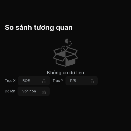
So sánh tương quan
Không có dữ liệu
Trục X
ROE
Trục Y
P/B
Độ lớn
Vốn hóa