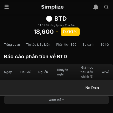
BTD
CTCP Bê tông Ly tâm Thủ Đức
18,600
-
0.00%
Tổng quan
Tin tức & Sự kiện
Phân tích 360
So sánh
Số liệu t
Báo cáo phân tích về
BTD
Giá mục
Khuyến
Ngày
Tiêu đề
Nguồn
tiêu điều
Tải về
nghị
chỉnh
No Data
Xem thêm