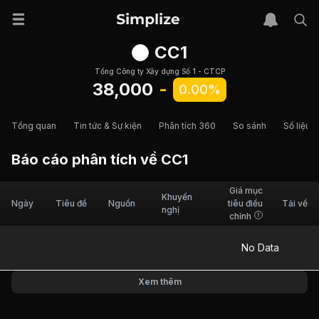
CC1
Tổng Công ty Xây dựng Số 1 - CTCP
38,000
-
0.00%
Tổng quan
Tin tức & Sự kiện
Phân tích 360
So sánh
Số liệu t
Báo cáo phân tích về
CC1
Giá mục
Khuyến
Ngày
Tiêu đề
Nguồn
tiêu điều
Tải về
nghị
chỉnh
No Data
Xem thêm