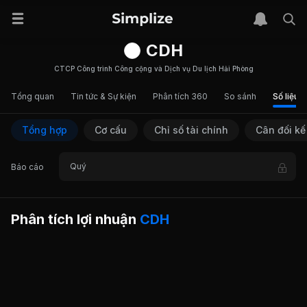
CDH
CTCP Công trình Công cộng và Dịch vụ Du lịch Hải Phòng
Tổng quan
Tin tức & Sự kiện
Phân tích 360
So sánh
Số liệu t
Tổng hợp
Cơ cấu
Chỉ số tài chính
Cân đối kế
Quý
Báo cáo
Phân tích lợi nhuận
CDH