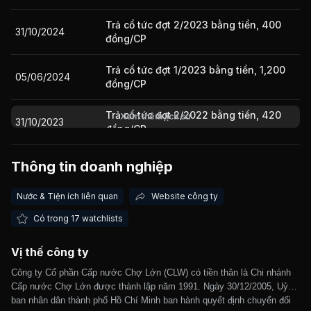
Trả cổ tức đợt 2/2023 bằng tiền, 400
31/10/2024
đồng/CP
Giá trị giao dịch nhà đầu tư nước ngoài 10 phiên gần nhất
Trả cổ tức đợt 1/2023 bằng tiền, 1,200
05/06/2024
đồng/CP
Trả cổ tức đợt 2/2022 bằng tiền, 420
Xem thêm lịch sử
31/10/2023
đồng/CP
Trả cổ tức năm 2022 bằng tiền, 1,200
Thông tin doanh nghiệp
05/06/2023
đồng/CP
Nước & Tiện ích liên quan
Website công ty
02/06/2022
Cổ tức bằng Tiền, tỷ lệ 12%
Có trong 17 watchlists
Trả cổ tức năm 2021 bằng tiền, 1,200
Vị thế công ty
02/06/2022
đồng/CP
Công ty Cổ phần Cấp nước Chợ Lớn (CLW) có tiền thân là Chi nhánh
Cấp nước Chợ Lớn được thành lập năm 1991. Ngày 30/12/2005, Uỷ
ban nhân dân thành phố Hồ Chí Minh ban hành quyết định chuyển đổi
02/06/2021
Cổ tức bằng Tiền, tỷ lệ 12%