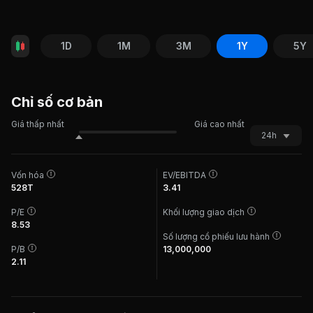
1D
1M
3M
1Y
5Y
Chỉ số cơ bản
Giá thấp nhất
Giá cao nhất
24h
Vốn hóa
EV/EBITDA
528T
3.41
P/E
Khối lượng giao dịch
8.53
Số lượng cổ phiếu lưu hành
P/B
13,000,000
2.11