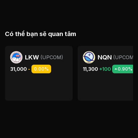
Có thể bạn sẽ quan tâm
LKW
NQN
(
UPCOM
)
(
UPCOM
)
31,000
-
11,300
+100
0.00%
0.90%