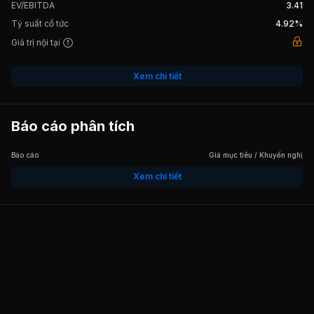
EV/EBITDA
3.41
Tỷ suất cổ tức
4.92%
15/05/2013
Cổ tức bằng Tiền, tỷ lệ 13.5%
Giá trị nội tại
Xem chi tiết
15/05/2012
Cổ tức bằng Tiền, tỷ lệ 13,5%
Báo cáo phân tích
20/05/2011
Cổ tức bằng Tiền, tỷ lệ 10%
Báo cáo
Giá mục tiêu / Khuyến nghị
Xem chi tiết