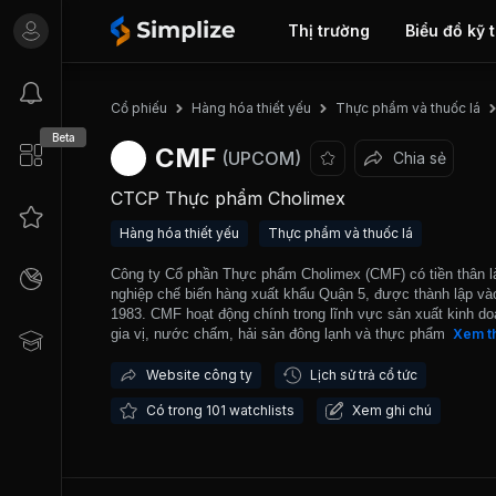
Thị trường
Biểu đồ kỹ 
Cổ phiếu
Hàng hóa thiết yếu
Thực phẩm và thuốc lá
Beta
CMF
(UPCOM)
Chia sẻ
CTCP Thực phẩm Cholimex
Hàng hóa thiết yếu
Thực phẩm và thuốc lá
Công ty Cổ phần Thực phẩm Cholimex (CMF) có tiền thân l
nghiệp chế biến hàng xuất khẩu Quận 5, được thành lập v
1983. CMF hoạt động chính trong lĩnh vực sản xuất kinh d
gia vị, nước chấm, hải sản đông lạnh và thực phẩm tinh ch
Xem t
Công ty chính thức hoạt động theo mô hình công ty cổ phầ
năm 2006. Thị phần của Công ty hiện đang đứng ở ví trí số
Website công ty
Lịch sử trả cổ tức
trong ngành hàng gia vị, số 2 trong ngành hàng tương ớt và
Có trong 101 watchlists
Xem ghi chú
trong ngành hàng nước tương. CMF được giao dịch trên thị
trường UPCOM từ tháng 11/2016.