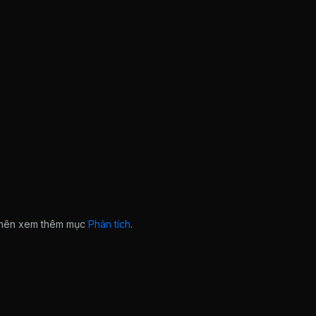
n nên xem thêm mục
Phân tích
.