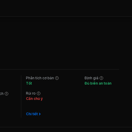
Phân tích cơ bản
Định giá
Tốt
Đủ biên an toàn
Rủi ro
ách
Cần chú ý
Chi tiết