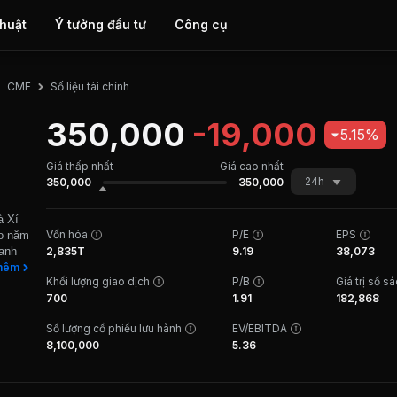
thuật
Ý tưởng đầu tư
Công cụ
Số liệu tài chính
CMF
350,000
-19,000
5.15%
Giá thấp nhất
Giá cao nhất
24h
350,000
350,000
à Xí
Vốn hóa
P/E
EPS
ào năm
oanh
2,835T
9.19
38,073
ế.
hêm
Khối lượng giao dịch
P/B
Giá trị sổ s
n từ
700
1.91
182,868
 1
 số 3
Số lượng cổ phiếu lưu hành
EV/EBITDA
8,100,000
5.36