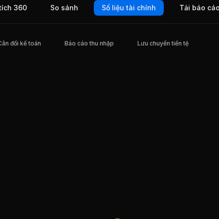
tích 360
So sánh
Số liệu tài chính
Tải báo cá
Cân đối kế toán
Báo cáo thu nhập
Lưu chuyển tiền tệ