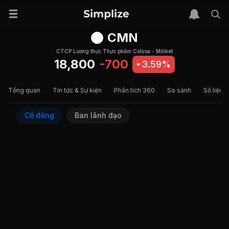
CMN
CTCP Lương thực Thực phẩm Colusa - Miliket
18,800
-700
3.59%
Tổng quan
Tin tức & Sự kiện
Phân tích 360
So sánh
Số liệu t
Cổ đông
Ban lãnh đạo