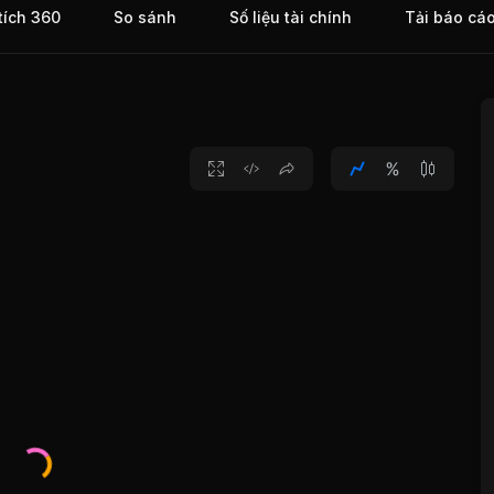
tích 360
So sánh
Số liệu tài chính
Tải báo cá
lock
o Phú
ĩnh
 chiều
ên thị