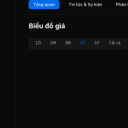
Tổng quan
Tin tức & Sự kiện
Phân 
các công trình nhà cao tầng gồm: Chung cư DIC Phoenic B
có chiều cao 27 tầng; Trường đào tạo nghề Việt Hàn tại Đả
Quốc, Khách sạn 5 sao DIC Star tại Khu đô thị mới Nam V
Yên và hiện đang thi công Chung cư Vũng Tàu GateWay có
Biểu đồ giá
cao 30 tầng... Ngày 19/07/2016, DC1 chính thức giao dịch tr
trường UPCOM.
1D
1M
3M
1Y
5Y
Tất cả