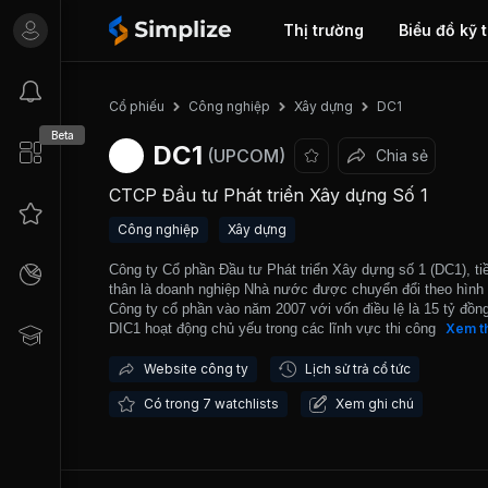
Thị trường
Biểu đồ kỹ 
DC1
Cổ phiếu
Công nghiệp
Xây dựng
Beta
DC1
(UPCOM)
Chia sẻ
CTCP Đầu tư Phát triển Xây dựng Số 1
Công nghiệp
Xây dựng
Công ty Cổ phần Đầu tư Phát triển Xây dựng số 1 (DC1), ti
thân là doanh nghiệp Nhà nước được chuyển đổi theo hình
Công ty cổ phần vào năm 2007 với vốn điều lệ là 15 tỷ đồng
DIC1 hoạt động chủ yếu trong các lĩnh vực thi công thi côn
Xem t
lắp các loại công trình từ xây dựng dân dụng, công nghiệp,
cao tầng, lắp đặt trạm điện, xây dựng các khu xử lý nước t
Website công ty
Lịch sử trả cổ tức
tập trung, và đặc biệt là thi công hạ tầng kỹ thuật giao thôn
Có trong 7 watchlists
Xem ghi chú
số 1 là Công ty Con thuộc Tổng Công ty DIC hiện tại công t
lực lượng cán bộ quản lý, công nhân lành nghề có nhiều n
kinh nghiệm trong lĩnh vực quản lý tổ chức thi công xây lắp
biệt là trong lĩnh vực thi công xây dựng cơ sở hạ tầng kỹ t
giao thông và các công trình nhà cao tầng. DIC số 1 đã thi 