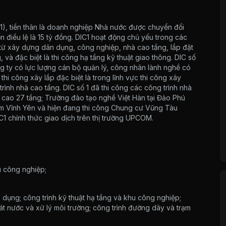
1), tiền thân là doanh nghiệp Nhà nước được chuyển đổi
 điều lệ là 15 tỷ đồng. DIC1 hoạt động chủ yếu trong các
nh từ xây dựng dân dụng, công nghiệp, nhà cao tầng, lắp đặt
, và đặc biệt là thi công hạ tầng kỹ thuật giao thông. DIC số
ng ty có lực lượng cán bộ quản lý, công nhân lành nghề có
thi công xây lắp đặc biệt là trong lĩnh vực thi công xây
rình nhà cao tầng. DIC số 1 đã thi công các công trình nhà
cao 27 tầng; Trường đào tạo nghề Việt Hàn tại Đảo Phú
Nam Vĩnh Yên và hiện đang thi công Chung cư Vũng Tàu
1 chính thức giao dịch trên thị trường UPCOM.
u công nghiệp;
 dụng; công trình kỹ thuật hạ tầng và khu công nghiệp;
hoát nước và xử lý môi trường; công trình đường dây và trạm