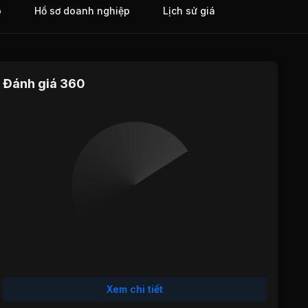
o
Hồ sơ doanh nghiệp
Lịch sử giá
Đánh giá 360
Định giá
Tăng trưởng
Cổ tức
Hiệu quả
Sức khỏe
hoạt động
tài chính
Xem chi tiết