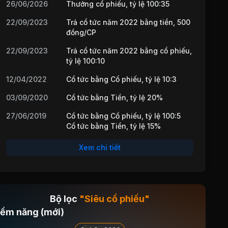
26/06/2026
Thưởng cổ phiếu, tỷ lệ 100:35
22/09/2023
Trả cổ tức năm 2022 bằng tiền, 500
đồng/CP
22/09/2023
Trả cổ tức năm 2022 bằng cổ phiếu,
tỷ lệ 100:10
12/04/2022
Cổ tức bằng Cổ phiếu, tỷ lệ 10:3
03/09/2020
Cổ tức bằng Tiền, tỷ lệ 20%
27/06/2019
Cổ tức bằng Cổ phiếu, tỷ lệ 100:5
Cổ tức bằng Tiền, tỷ lệ 15%
22/10/2018
Bán ưu đãi, tỷ lệ 10:9, giá 10000
Xem chi tiết
đ/cp
Cổ tức bằng Cổ phiếu, tỷ lệ 10:1
Cổ tức bằng Tiền, tỷ lệ 10%
Bộ lọc
"Siêu cổ phiếu"
iềm năng (mới)