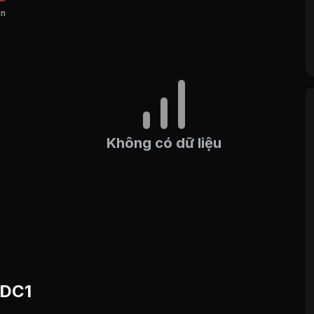
án
Không có dữ liệu
 DC1