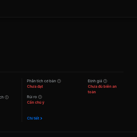
Phân tích cơ bản
Định giá
Chưa đạt
Chưa đủ biên an
toàn
Rủi ro
ách
Cần chú ý
Chi tiết