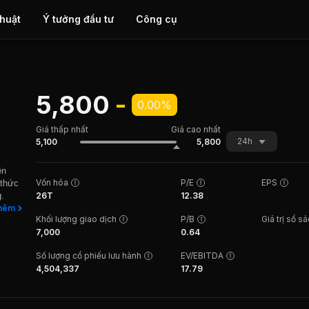
thuật
Ý tưởng đầu tư
Công cụ
5,800
-
0.00%
Giá thấp nhất
Giá cao nhất
24h
5,100
5,800
ền
Vốn hóa
P/E
EPS
 thức
.
26T
12.38
g xây
hêm
Khối lượng giao dịch
P/B
Giá trị sổ s
 nhà
7,000
0.64
hải
g. DIC
Số lượng cổ phiếu lưu hành
EV/EBITDA
y có
4,504,337
17.79
ăm
 đặc
huật
công