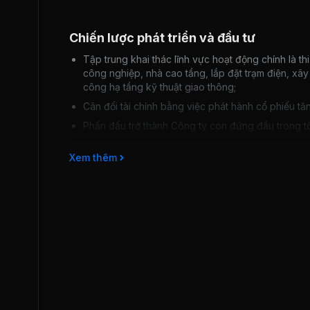
Chiến lược phát triển và đầu tư
Tập trung khai thác lĩnh vực hoạt động chính là t
công nghiệp, nhà cao tầng, lắp đặt trạm điện, xây 
công hạ tầng kỹ thuật giao thông;
Cân đối tài chính bằng việc phát hành cổ phiếu tăng
Phấn đấu trở thành Công ty con đứng đầu trong tổ
Xem thêm
Rủi ro kinh doanh
Công tác tìm kiếm công trình có tiến bộ tuy nhiên kết
Việc triển khai thi công dự án tại Khu đô thị mới Na
máy móc, thiết bị tăng ảnh hưởng đến hiệu quản sản 
Dự nợ vay ngân hàng ở mức cao.