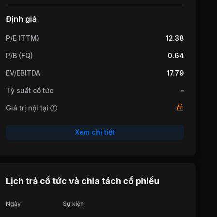
Định giá
P/E (TTM)
12.38
P/B (FQ)
0.64
EV/EBITDA
17.79
Tỷ suất cổ tức
-
Giá trị nội tại
Xem chi tiết
Lịch trả cổ tức và chia tách cổ phiếu
Ngày
Sự kiện