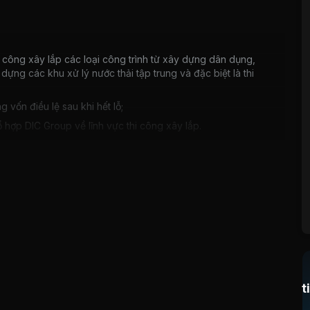
hi công xây lắp các loại công trình từ xây dựng dân dụng,
dựng các khu xử lý nước thải tập trung và đặc biệt là thi
 vốn điều lệ sau khi hết lỗ;
 hợp DIC Group về lĩnh vực thi công xây lắp.
 quả đạt được không nhiều. Tỷ lệ trúng thầu còn thấp.
m Vĩnh Yên do khoảng cách xa nên chi phí di chuyển quân,
xuất kinh doanh.
t