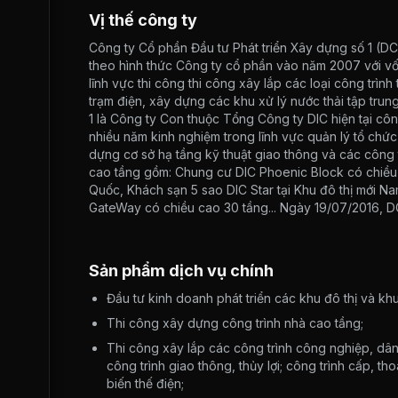
Vị thế công ty
Công ty Cổ phần Đầu tư Phát triển Xây dựng số 1 (DC
theo hình thức Công ty cổ phần vào năm 2007 với vốn
lĩnh vực thi công thi công xây lắp các loại công trì
trạm điện, xây dựng các khu xử lý nước thải tập trung
1 là Công ty Con thuộc Tổng Công ty DIC hiện tại cô
nhiều năm kinh nghiệm trong lĩnh vực quản lý tổ chức 
dựng cơ sở hạ tầng kỹ thuật giao thông và các công t
cao tầng gồm: Chung cư DIC Phoenic Block có chiều 
Quốc, Khách sạn 5 sao DIC Star tại Khu đô thị mới 
GateWay có chiều cao 30 tầng... Ngày 19/07/2016, DC
Sản phẩm dịch vụ chính
Đầu tư kinh doanh phát triển các khu đô thị và kh
Thi công xây dựng công trình nhà cao tầng;
Thi công xây lắp các công trình công nghiệp, dân
công trình giao thông, thủy lợi; công trình cấp, t
biến thế điện;