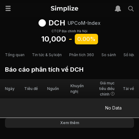
DCH
UPCoM-Index
CTCP Địa chính Hà Nội
10,000
-
0.00%
Tổng quan
Tin tức & Sự kiện
Phân tích 360
So sánh
Số liệu t
Báo cáo phân tích về
DCH
Giá mục
Khuyến
Ngày
Tiêu đề
Nguồn
tiêu điều
Tải về
nghị
chỉnh
No Data
Xem thêm