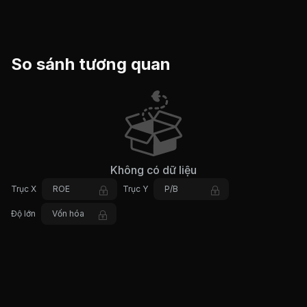
So sánh tương quan
Không có dữ liệu
Trục X
ROE
Trục Y
P/B
Độ lớn
Vốn hóa