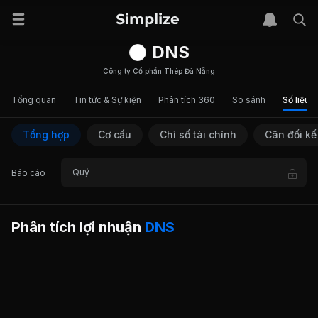
DNS
Công ty Cổ phần Thép Đà Nẵng
Tổng quan
Tin tức & Sự kiện
Phân tích 360
So sánh
Số liệu t
Tổng hợp
Cơ cấu
Chỉ số tài chính
Cân đối kế
Quý
Báo cáo
Phân tích lợi nhuận
DNS