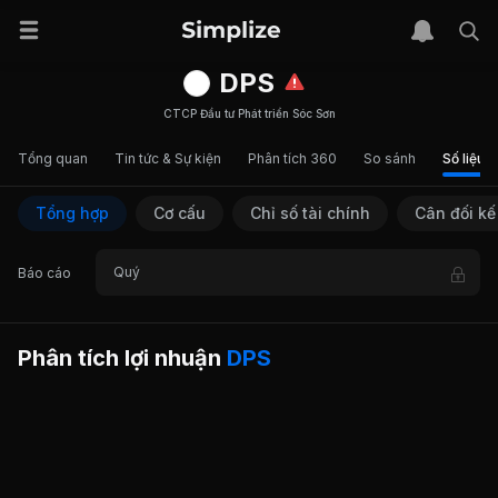
DPS
CTCP Đầu tư Phát triển Sóc Sơn
Tổng quan
Tin tức & Sự kiện
Phân tích 360
So sánh
Số liệu t
Tổng hợp
Cơ cấu
Chỉ số tài chính
Cân đối kế
Quý
Báo cáo
Phân tích lợi nhuận
DPS