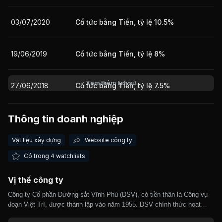
03/07/2020
Cổ tức bằng Tiền, tỷ lệ 10.5%
Giá trị giao dịch nhà đầu tư nước ngoài 10 phiên gần nhất
19/06/2019
Cổ tức bằng Tiền, tỷ lệ 8%
Xem thêm lịch sử
27/06/2018
Cổ tức bằng Tiền, tỷ lệ 7.5%
06/07/2017
Cổ tức bằng Tiền, tỷ lệ 7.07%
Thông tin doanh nghiệp
Vật liệu xây dựng
Website công ty
Có trong 4 watchlists
Vị thế công ty
Công ty Cổ phần Đường sắt Vĩnh Phú (DSV), có tiền thân là Công vụ
đoạn Việt Trì, được thành lập vào năm 1955. DSV chính thức hoạt
động dưới hình thức công ty cổ phần từ năm 2015. Hoạt động sản xuất