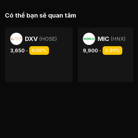
Có thể bạn sẽ quan tâm
DXV
MIC
(
HOSE
)
(
HNX
)
3,650
-
9,900
-
0.00%
0.00%