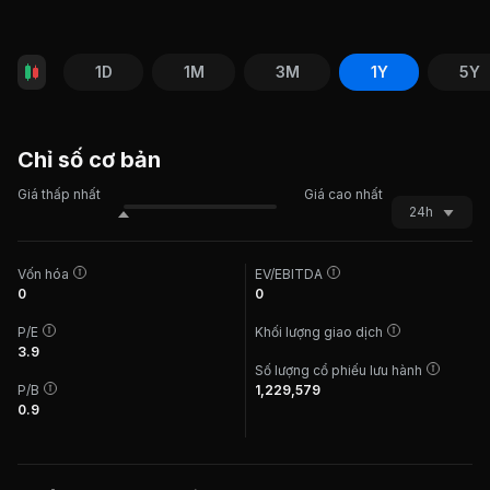
1D
1M
3M
1Y
5Y
Chỉ số cơ bản
Giá thấp nhất
Giá cao nhất
24h
Vốn hóa
EV/EBITDA
0
0
P/E
Khối lượng giao dịch
3.9
Số lượng cổ phiếu lưu hành
P/B
1,229,579
0.9