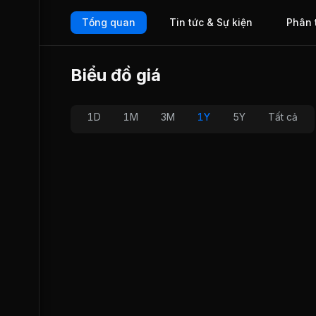
Tổng quan
Tin tức & Sự kiện
Phân 
Biểu đồ giá
1D
1M
3M
1Y
5Y
Tất cả