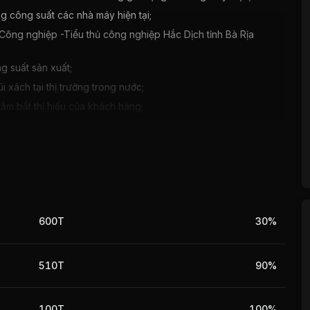
g công suất các nhà máy hiện tại;
Công nghiệp -Tiểu thủ công nghiệp Hắc Dịch tỉnh Bà Rịa
g suất sản xuất;
i xách tại thị trường trong nước;
nắm bắt thị hiếu của khách hàng;
600T
30%
510T
90%
100T
100%