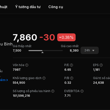
thuật
Ý tưởng đầu tư
Công cụ
7,860
-30
0.38%
ẩu Bình
Giá thấp nhất
Giá cao nhất
24h
7,500
8,380
Vốn hóa
P/E
EPS
798T
6.65
1,181
ẩu
L
Khối lượng giao dịch
P/B
Giá trị sổ s
hêm
554,900
0.32
24,638
 may
hà
Số lượng cổ phiếu lưu hành
EV/EBITDA
ản
101,596,216
7.71
ản
hẩu