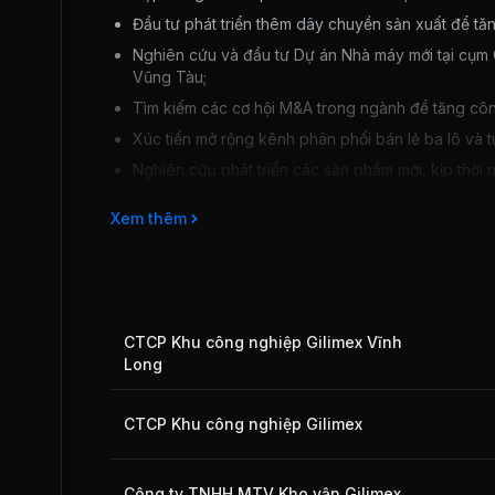
Đầu tư phát triển thêm dây chuyền sản xuất để tăn
Nghiên cứu và đầu tư Dự án Nhà máy mới tại cụm 
Vũng Tàu;
Tìm kiếm các cơ hội M&A trong ngành để tăng côn
Xúc tiến mở rộng kênh phân phối bán lẻ ba lô và tú
Nghiên cứu phát triển các sản phẩm mới, kịp thời 
Xem thêm
CTCP Khu công nghiệp Gilimex Vĩnh
Long
CTCP Khu công nghiệp Gilimex
Công ty TNHH MTV Kho vận Gilimex