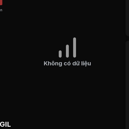
án
Không có dữ liệu
 GIL