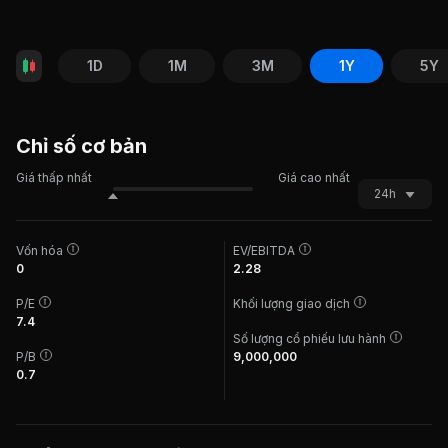
1D
1M
3M
1Y
5Y
Chỉ số cơ bản
Giá thấp nhất
Giá cao nhất
24h
Vốn hóa
EV/EBITDA
0
2.28
P/E
Khối lượng giao dịch
7.4
Số lượng cổ phiếu lưu hành
P/B
9,000,000
0.7