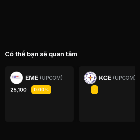
Có thể bạn sẽ quan tâm
EME
KCE
(
UPCOM
)
(
UPCOM
)
25,100
-
-
-
0.00%
-