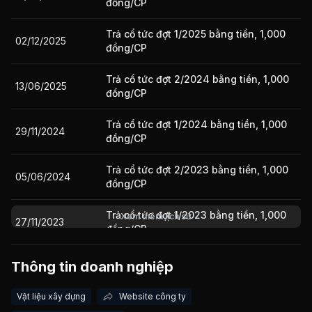
đồng/CP
Trả cổ tức đợt 1/2025 bằng tiền, 1,000
02/12/2025
Giá trị giao dịch nhà đầu tư nước ngoài 10 phiên gần nhất
đồng/CP
Trả cổ tức đợt 2/2024 bằng tiền, 1,000
13/06/2025
đồng/CP
Trả cổ tức đợt 1/2024 bằng tiền, 1,000
29/11/2024
đồng/CP
Trả cổ tức đợt 2/2023 bằng tiền, 1,000
05/06/2024
đồng/CP
Trả cổ tức đợt 1/2023 bằng tiền, 1,000
Xem thêm lịch sử
27/11/2023
đồng/CP
Trả cổ tức đợt 2/2022 bằng tiền, 1,000
Thông tin doanh nghiệp
30/05/2023
đồng/CP
Vật liệu xây dựng
Website công ty
Trả cổ tức đợt 1/2022 bằng tiền, 1,000