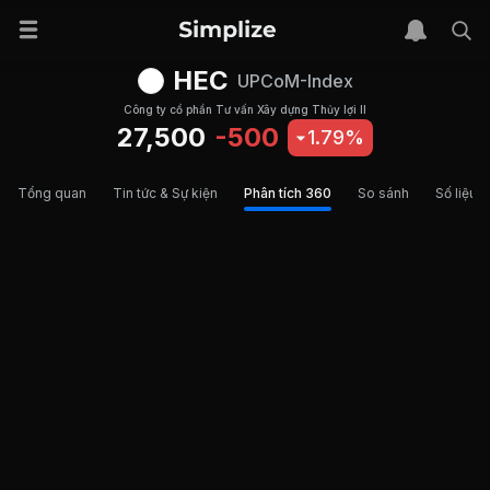
HEC
UPCoM-Index
Công ty cổ phần Tư vấn Xây dựng Thủy lợi II
27,500
-500
1.79%
Tổng quan
Tin tức & Sự kiện
Phân tích 360
So sánh
Số liệu t