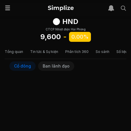
HND
CTCP Nhiệt điện Hải Phòng
9,600
-
0.00%
Tổng quan
Tin tức & Sự kiện
Phân tích 360
So sánh
Số liệu t
Cổ đông
Ban lãnh đạo