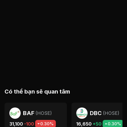
Có thể bạn sẽ quan tâm
BAF
DBC
(
HOSE
)
(
HOSE
)
31,100
-100
16,650
+50
0.30%
0.30%