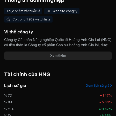
Thông tin doanh nghiệp
Thực phẩm và thuốc lá
Website công ty
Có trong 1,209 watchlists
Vị thế công ty
Công ty Cổ phần Nông nghiệp Quốc tế Hoàng Anh Gia Lai (HNG)
có tiền thân là Công ty cổ phần Cao su Hoàng Anh Gia lai, được
thành lập năm 2010. Công ty hoạt động chính trong lĩnh vực
trồng cây ăn quả, trồng và chế biến mủ cao su. HNG đã triển khai
Xem thêm
trồng được 35.757 ha cây ăn trái tại Lào và Campuchia. Ngày
18/09/2024, HNG chính thức giao dịch trên thị trường UPCOM.
Tài chính của
HNG
Lịch sử giá
Xem lịch sử giá
% 7D
1.47%
% 1M
5.63%
% YTD
11.67%
% 1Y
6.35%