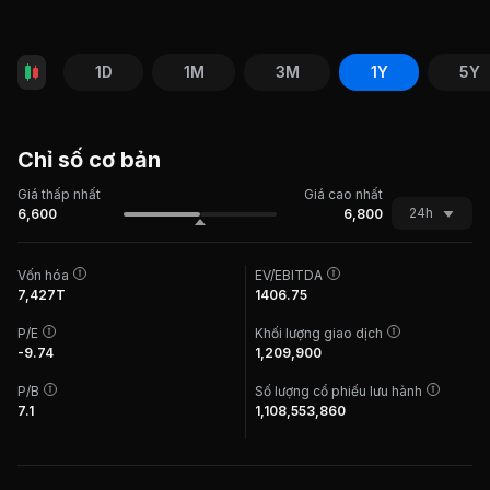
1D
1M
3M
1Y
5Y
Chỉ số cơ bản
Giá thấp nhất
Giá cao nhất
24h
6,600
6,800
Vốn hóa
EV/EBITDA
7,427T
1406.75
P/E
Khối lượng giao dịch
-9.74
1,209,900
P/B
Số lượng cổ phiếu lưu hành
7.1
1,108,553,860