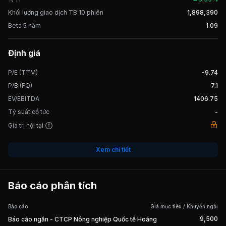
Khối lượng giao dịch TB 10 phiên
1,898,390
Beta 5 năm
1.09
Định giá
P/E (TTM)
-9.74
P/B (FQ)
7.1
EV/EBITDA
1406.75
Tỷ suất cổ tức
-
Giá trị nội tại
Xem chi tiết
Báo cáo phân tích
Báo cáo
Giá mục tiêu / Khuyến nghị
9,500
Báo cáo ngắn - CTCP Nông nghiệp Quốc tế Hoàng