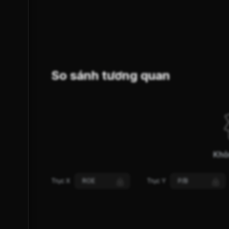
SUY YẾU
GIẢM GIÁ
XU HƯỚNG (S-Trend)
So sánh tương quan
Khô
Trục X
ROE
Trục Y
P/B