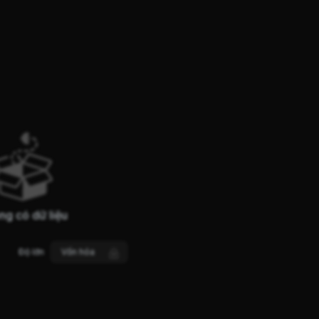
ng có dữ liệu
Độ lớn
Vốn hóa