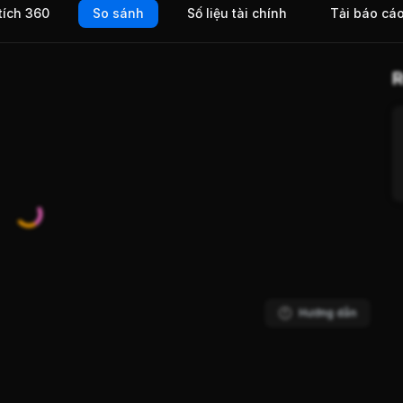
tích 360
So sánh
Số liệu tài chính
Tải báo cá
iện
P
R
Hướng dẫn