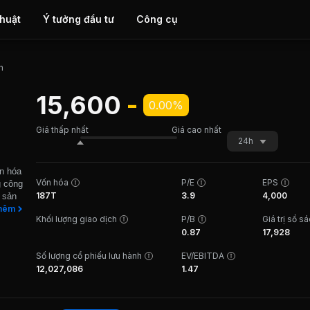
thuật
Ý tưởng đầu tư
Công cụ
h
15,600
-
0.00%
Giá thấp nhất
Giá cao nhất
24h
n hóa
Vốn hóa
P/E
EPS
g công
187T
3.9
4,000
 sản
Từ
hêm
Khối lượng giao dịch
P/B
Giá trị sổ s
ầu thế
0.87
17,928
đã
c sản
Số lượng cổ phiếu lưu hành
EV/EBITDA
TCP
12,027,086
1.47
 cho
dựng
 - Cái
ng