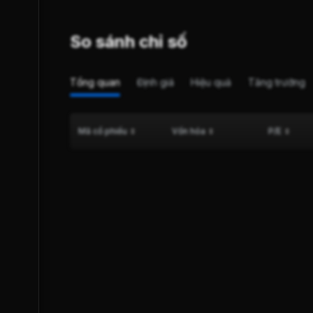
So sánh chỉ số
Tổng quan
Định giá
Hiệu quả
Tăng trưởng
Mã cổ phiếu
Vốn hóa
P/E