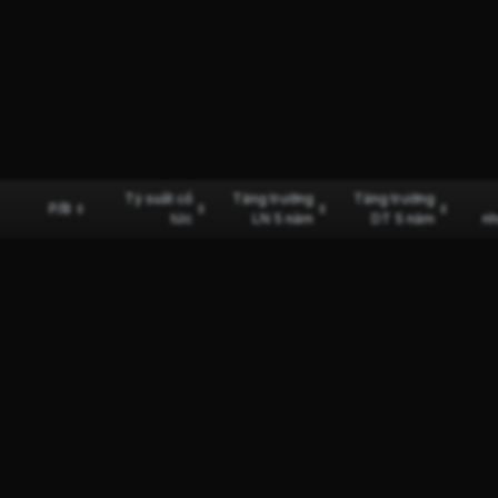
Tỷ suất cổ
Tăng trưởng
Tăng trưởng
P/B
tức
LN 5 năm
DT 5 năm
nh