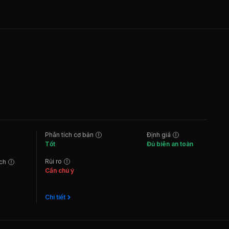
Phân tích cơ bản
Định giá
Tốt
Đủ biên an toàn
Rủi ro
ách
Cần chú ý
Chi tiết