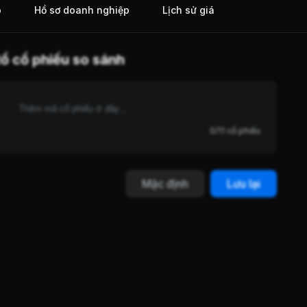
o
Hồ sơ doanh nghiệp
Lịch sử giá
ổ cổ phiếu so sánh
0/11 cổ phiếu
Mặc định
Lưu lại