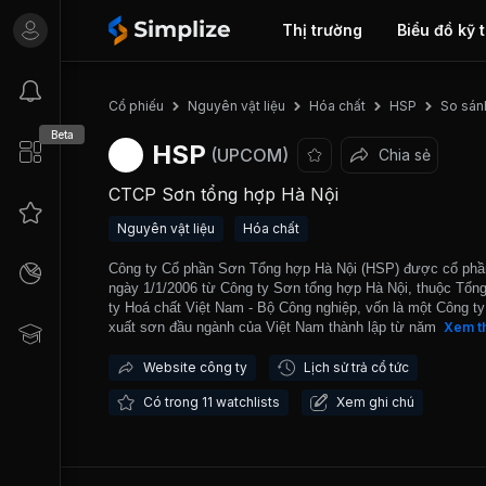
Thị trường
Biểu đồ kỹ 
So sán
Cổ phiếu
Nguyên vật liệu
Hóa chất
HSP
Beta
HSP
(UPCOM)
Chia sẻ
CTCP Sơn tổng hợp Hà Nội
Nguyên vật liệu
Hóa chất
Công ty Cổ phần Sơn Tổng hợp Hà Nội (HSP) được cổ phầ
ngày 1/1/2006 từ Công ty Sơn tổng hợp Hà Nội, thuộc Tổn
ty Hoá chất Việt Nam - Bộ Công nghiệp, vốn là một Công ty
xuất sơn đầu ngành của Việt Nam thành lập từ năm 1970. 
Xem t
năm 1997, Sơn Đại Bàng hợp tác với các hãng sơn hàng đ
giới như: PPG (Mỹ), KAWAKAMI & MITSUI (Nhật Bản) và 
Website công ty
Lịch sử trả cổ tức
đưa ra các sản phẩm đạt chất lượng quốc tế. Bên cạnh cá
Có trong 11 watchlists
Xem ghi chú
phẩm sơn truyền thống: sơn Alkyd, sơn Alkyd Melamin, C
Sơn Tổng hợp Hà Nội còn sản xuất sơn trang trí và bảo vệ
các công trình xây dựng dân dụng. HSP đã góp phần xây 
và hoàn thiện như: Đường sắt Yên Viên - Phả Lại - Hạ Long
Lân; Hầm đường bộ qua đèo Hải Vân, Cầu Thanh Trì, Đườ