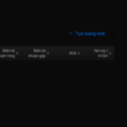
Tạo bảng mới
0
Biên lợi
Biên lợi
Nợ vay /
ROE
uận ròng
nhuận gộp
VCSH