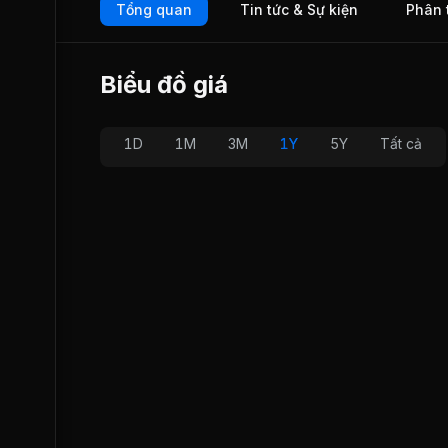
Tổng quan
Tin tức & Sự kiện
Phân 
mặt trên 60 quốc gia trên thế giới.
Biểu đồ giá
1D
1M
3M
1Y
5Y
Tất cả