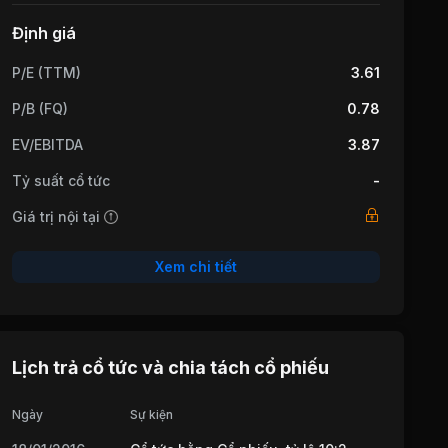
Định giá
P/E (TTM)
3.61
P/B (FQ)
0.78
EV/EBITDA
3.87
Tỷ suất cổ tức
-
Giá trị nội tại
Xem chi tiết
Lịch trả cổ tức và chia tách cổ phiếu
Ngày
Sự kiện