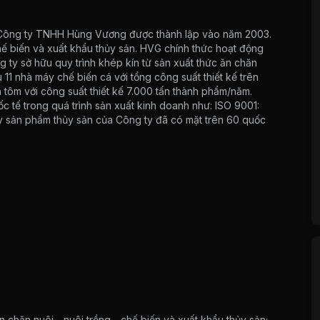
 Công ty TNHH Hùng Vương được thành lập vào năm 2003.
chế biến và xuất khẩu thủy sản. HVG chính thức hoạt động
 ty sở hữu quy trình khép kín từ sản xuất thức ăn chăn
 11 nhà máy chế biến cá với tổng công suất thiết kế trên
tôm với công suất thiết kế 7.000 tấn thành phẩm/năm.
 tế trong quá trình sản xuất kinh doanh như: ISO 9001:
sản phẩm thủy sản của Công ty đã có mặt trên 60 quốc
n chăn nuôi - nuôi trồng - chế biến và xuất khẩu thủy sản;