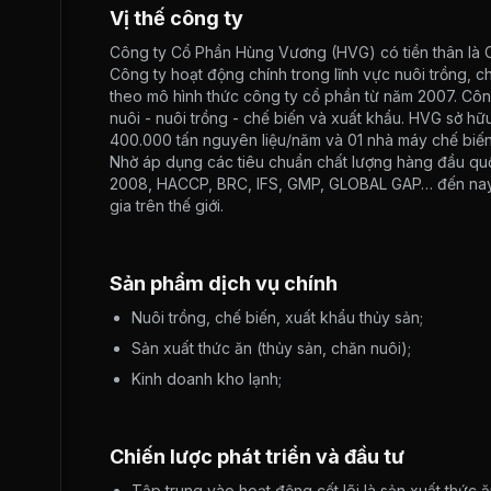
Vị thế công ty
Công ty Cổ Phần Hùng Vương (HVG) có tiền thân là
Công ty hoạt động chính trong lĩnh vực nuôi trồng, 
theo mô hình thức công ty cổ phần từ năm 2007. Công
nuôi - nuôi trồng - chế biến và xuất khẩu. HVG sở hữu
400.000 tấn nguyên liệu/năm và 01 nhà máy chế biến 
Nhờ áp dụng các tiêu chuẩn chất lượng hàng đầu quốc
2008, HACCP, BRC, IFS, GMP, GLOBAL GAP… đến nay 
gia trên thế giới.
Sản phẩm dịch vụ chính
Nuôi trồng, chế biến, xuất khẩu thủy sản;
Sản xuất thức ăn (thủy sản, chăn nuôi);
Kinh doanh kho lạnh;
Chiến lược phát triển và đầu tư
Tập trung vào hoạt động cốt lõi là sản xuất thức ă