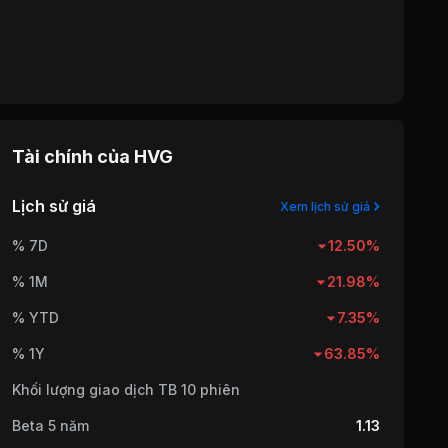
Tài chính của
HVG
Lịch sử giá
Xem lịch sử giá
% 7D
12.50%
% 1M
21.98%
% YTD
7.35%
% 1Y
63.85%
Khối lượng giao dịch TB 10 phiên
Beta 5 năm
1.13