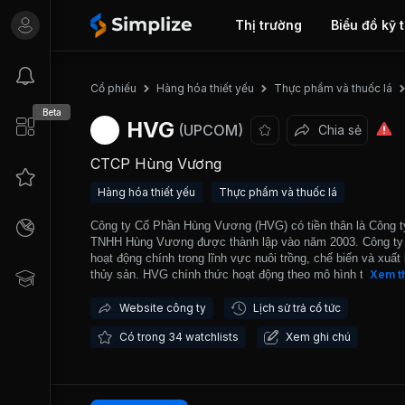
Thị trường
Biểu đồ kỹ 
Cổ phiếu
Hàng hóa thiết yếu
Thực phẩm và thuốc lá
Beta
HVG
(UPCOM)
Chia sẻ
CTCP Hùng Vương
Hàng hóa thiết yếu
Thực phẩm và thuốc lá
Công ty Cổ Phần Hùng Vương (HVG) có tiền thân là Công t
TNHH Hùng Vương được thành lập vào năm 2003. Công ty
hoạt động chính trong lĩnh vực nuôi trồng, chế biến và xuất
thủy sản. HVG chính thức hoạt động theo mô hình thức côn
Xem t
cổ phần từ năm 2007. Công ty sở hữu quy trình khép kín t
xuất thức ăn chăn nuôi - nuôi trồng - chế biến và xuất khẩ
Website công ty
Lịch sử trả cổ tức
sở hữu 11 nhà máy chế biến cá với tổng công suất thiết kế 
Có trong 34 watchlists
Xem ghi chú
400.000 tấn nguyên liệu/năm và 01 nhà máy chế biến tôm v
công suất thiết kế 7.000 tấn thành phẩm/năm. Nhờ áp dụng
tiêu chuẩn chất lượng hàng đầu quốc tế trong quá trình sản
kinh doanh như: ISO 9001: 2008, HACCP, BRC, IFS, GMP,
GLOBAL GAP… đến nay sản phẩm thủy sản của Công ty đ