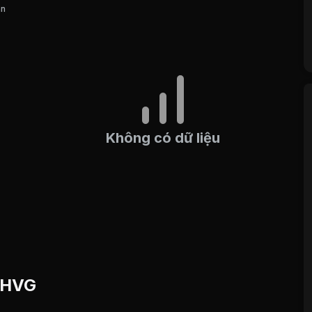
án
Không có dữ liệu
u HVG