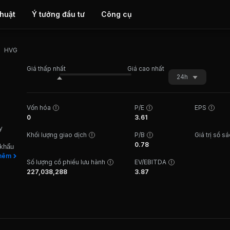
thuật
Ý tưởng đầu tư
Công cụ
HVG
Giá thấp nhất
Giá cao nhất
24h
Vốn hóa
P/E
EPS
0
3.61
y
Khối lượng giao dịch
P/B
Giá trị sổ s
0.78
 khẩu
g ty
hêm
Số lượng cổ phiếu lưu hành
EV/EBITDA
ừ sản
227,038,288
3.87
u. HVG
trên
ới
 các
 xuất
ã có