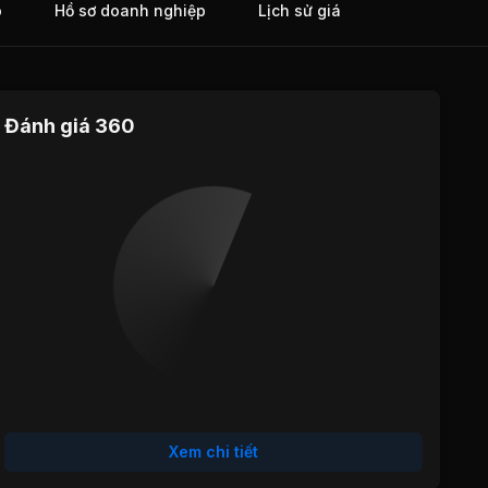
o
Hồ sơ doanh nghiệp
Lịch sử giá
Đánh giá 360
Định giá
Tăng trưởng
Cổ tức
Hiệu quả
Sức khỏe
hoạt động
tài chính
Xem chi tiết