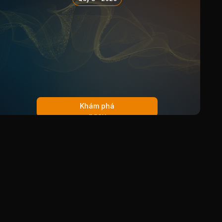
02/11/2010
Cổ tức bằng Tiền, tỷ lệ 10%
Khám phá
ngay