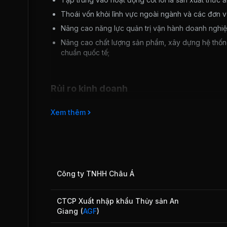
Thoái vốn khỏi lĩnh vực ngoài ngành và các đơn v
Nâng cao năng lực quản trị vận hành doanh nghiệp
Nâng cao chất lượng sản phẩm, xây dựng hệ thống
chuẩn quốc tế;
Rủi ro kinh doanh
Nguồn nguyên liệu đầu vào cho hoạt động nuôi trồng
Xem thêm
phần lớn được nhập khẩu từ nước ngoài. Các cơ quan
hàng này. Các yếu tố này dẫn tới sản phẩm thủy sản 
xuất cao hơn so với các nước xuất khẩu khác làm giảm
trường quốc tế.
Với việc tự do hóa thương mại quốc tế, thủy sản Việt
nước nhập khẩu áp dụng các rào cản phi thuế quan 
Công ty TNHH Châu Á
CTCP Xuất nhập khẩu Thủy sản An
Giang
(
AGF
)